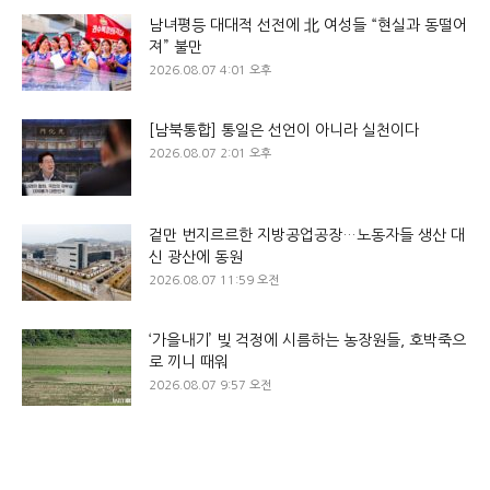
남녀평등 대대적 선전에 北 여성들 “현실과 동떨어
져” 불만
2026.08.07 4:01 오후
[남북통합] 통일은 선언이 아니라 실천이다
2026.08.07 2:01 오후
겉만 번지르르한 지방공업공장…노동자들 생산 대
신 광산에 동원
2026.08.07 11:59 오전
‘가을내기’ 빚 걱정에 시름하는 농장원들, 호박죽으
로 끼니 때워
2026.08.07 9:57 오전