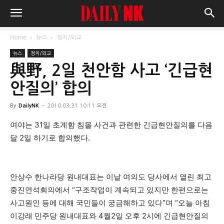
Home
뉴스
정치/외교
뉴스
정치/외교
與野, 2일 천안함 사고 ‘긴급현
안질의’ 합의
By
DailyNK
-
2010.03.31 10:11 오전
여야는 31일 초계함 침몰 사건과 관련한 긴급현안질의를 다음
달 2일 하기로 합의했다.
안상수 한나라당 원내대표는 이날 여의도 당사에서 열린 최고
중진연석회의에서 “구조작업이 계속되고 있지만 한편으로는
사고원인 등에 대해 국민들이 궁금해하고 있다”며 “오늘 아침
이강래 민주당 원내대표와 4월2일 오후 2시에 긴급현안질의