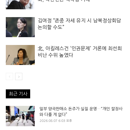
김여정 “존중 자세 유지 시 남북정상회담
논의할 수도”
北, 아킬레스건 ‘인권문제’ 거론에 최선희
비난 수위 높였다
최근 기사
일부 양곡판매소 돈주가 실질 운영…“개인 쌀장사
와 다를 게 없다”
2026.08.07 6:03 오후