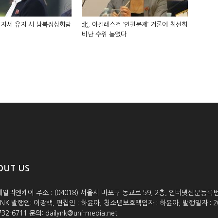
 자세 유지 시 남북정상회담
北, 아킬레스건 ‘인권문제’ 거론에 최선희
비난 수위 높였다
OUT US
데일리엔케이 주소 : (04018) 서울시 마포구 동교로 59, 2층, 인터넷신문등록번호 :
lyNK 발행인: 이광백, 편집인 : 하윤아, 청소년보호책임자 : 하윤아, 발행일자 : 2005.0
732-6711 문의: dailynk@uni-media.net