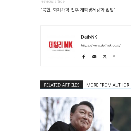
Previous article
“북한, 화폐개혁 전후 계획경제강화 입법”
DailyNK
https://www.dailynk.com/
RELATED ARTICLES
MORE FROM AUTHOR