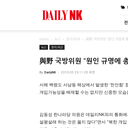
DailyNK
전
Home
뉴스
정치/외교
與野 국방위원 “원인 규명에 
뉴스
정치/외교
與野 국방위원 “원인 규명에 
By
DailyNK
-
2010.03.29 11:03 오전
서해 백령도 서남동 해상에서 발생한 ‘천안함’ 
개입가능성을 배제할 수는 없지만 신중한 모습을
김동성 한나라당 의원은 데일리NK와의 통화에서
설왕설래 하는 것은 옳지 않다”면서 “북한 개