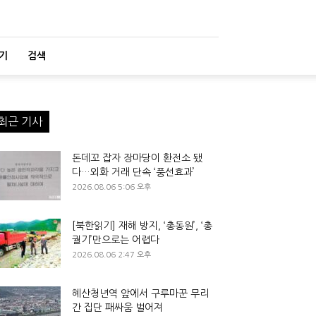
기
검색
최근 기사
돈데꼬 잡자 장마당이 환전소 됐
다…외화 거래 단속 ‘풍선효과’
2026.08.06 5:06 오후
[북한읽기] 재해 방지, ‘총동원’, ‘총
궐기’만으로는 어렵다
2026.08.06 2:47 오후
혜산청년역 앞에서 구루마꾼 무리
간 집단 패싸움 벌어져