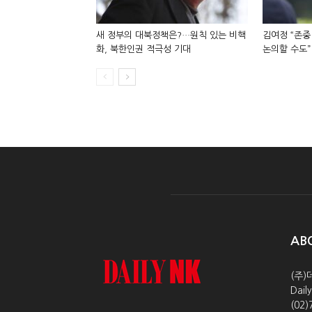
새 정부의 대북정책은?…원칙 있는 비핵
김여정 “존중
화, 북한인권 적극성 기대
논의할 수도”
AB
(주)
Dai
(02)