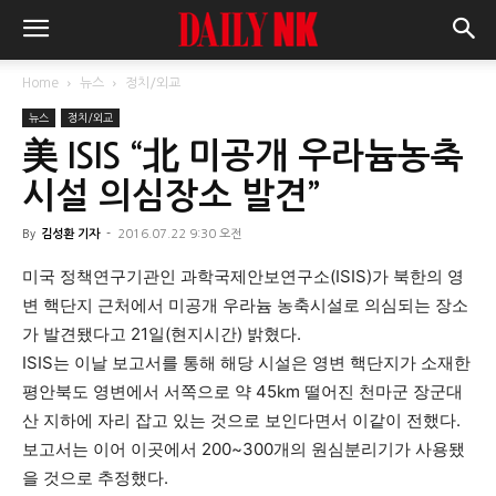
Home
뉴스
정치/외교
뉴스
정치/외교
美 ISIS “北 미공개 우라늄농축
시설 의심장소 발견”
By
김성환 기자
-
2016.07.22 9:30 오전
미국 정책연구기관인 과학국제안보연구소(ISIS)가 북한의 영
변 핵단지 근처에서 미공개 우라늄 농축시설로 의심되는 장소
가 발견됐다고 21일(현지시간) 밝혔다.
ISIS는 이날 보고서를 통해 해당 시설은 영변 핵단지가 소재한
평안북도 영변에서 서쪽으로 약 45km 떨어진 천마군 장군대
산 지하에 자리 잡고 있는 것으로 보인다면서 이같이 전했다.
보고서는 이어 이곳에서 200~300개의 원심분리기가 사용됐
을 것으로 추정했다.