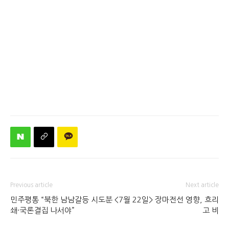
Previous article
Next article
민주평통 “북한 남남갈등 시도분
<7월 22일> 장마전선 영향, 흐리
쇄·국론결집 나서야”
고 비