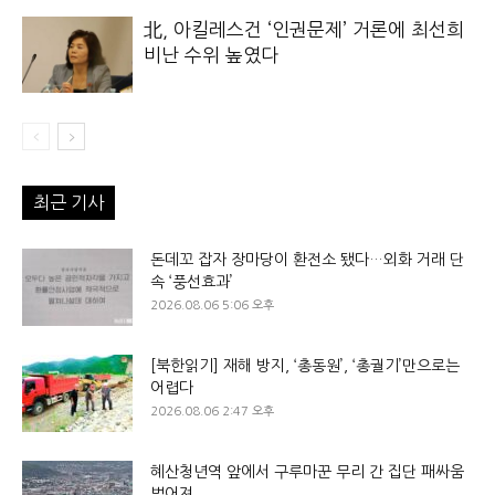
北, 아킬레스건 ‘인권문제’ 거론에 최선희
비난 수위 높였다
최근 기사
돈데꼬 잡자 장마당이 환전소 됐다…외화 거래 단
속 ‘풍선효과’
2026.08.06 5:06 오후
[북한읽기] 재해 방지, ‘총동원’, ‘총궐기’만으로는
어렵다
2026.08.06 2:47 오후
혜산청년역 앞에서 구루마꾼 무리 간 집단 패싸움
벌어져