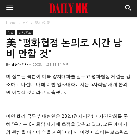
Home
뉴스
정치/외교
뉴스
정치/외교
美 “평화협정 논의로 시간 낭
비 안할 것”
By
양정아 기자
-
2009.11.24 11:11 오전
미 정부는 북한이 미북 양자대화를 앞두고 평화협정 체결을 강
조하고 나선데 대해 이번 양자대화에서는 6자회담 재개 논의
만 이뤄질 것이라고 일축했다.
이언 켈리 국무부 대변인은 23일(현지시각) 기자간담회를 통
해 “우리는 6자회담 재개에 초점을 맞추고 있고, 모든 에너지
와 관심을 여기에 쏟을 계획”이라며 “이것이 스티븐 보즈워스