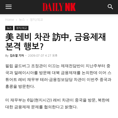
Home
뉴스
정치/외교
뉴스
정치/외교
美 레비 차관 訪中, 금융제재
본격 행보?
By
김소열 기자
-
2009.07.07 4:27 오후
필립 골드버그 조정관이 이끄는 제재전담반이 지난주부터 중
국과 말레이시아를 방문해 대북 금융제재를 논의한데 이어 스
튜어트 레비 재무부 테러·금융정보담당 차관이 이번주 중국과
홍콩을 방문한다.
미 재무부는 6일(현지시간) 레비 차관이 중국을 방문, 북한에
대한 금융제재 문제를 협의한다고 밝혔다.