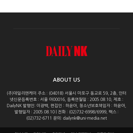
ABOUT US
(주)데일리엔케이 주소 : (04018) 서울시 마포구 동교로 59, 2층, 인터
넷신문등록번호 : 서울 아00016, 등록연월일 : 2005.08.10, 제호 :
DailyNK 발행인: 이광백, 편집인 : 하윤아, 청소년보호책임자 : 하윤아,
발행일자 : 2005.08.10 | 전화 : (02)732-6998/6999, 팩스 :
(02)732-6711 문의: dailynk@uni-media.net