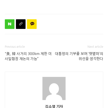
Previous article
Next article
“美, 韓 사거리 300km 제한 미
대통령의 기부를 보며 ‘햇볕파’의
사일협정 재논의 가능”
위선을 생각한다
김소열 기자