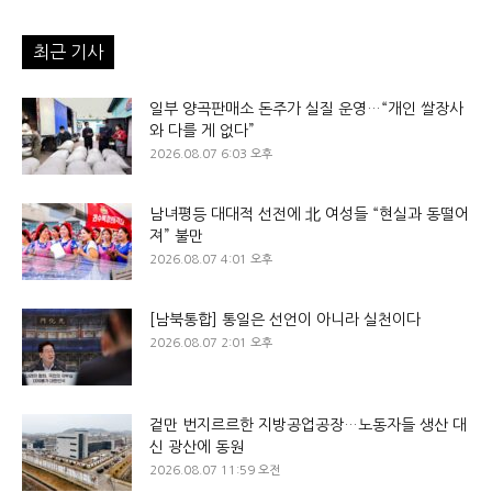
최근 기사
일부 양곡판매소 돈주가 실질 운영…“개인 쌀장사
와 다를 게 없다”
2026.08.07 6:03 오후
남녀평등 대대적 선전에 北 여성들 “현실과 동떨어
져” 불만
2026.08.07 4:01 오후
[남북통합] 통일은 선언이 아니라 실천이다
2026.08.07 2:01 오후
겉만 번지르르한 지방공업공장…노동자들 생산 대
신 광산에 동원
2026.08.07 11:59 오전