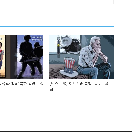
‘아수라 백작’ 북한 김정은 정
[펜스 만평] 아프간과 북핵…바이든의 고
뇌