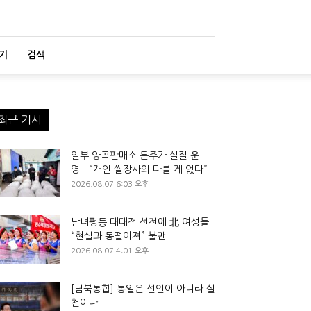
기
검색
최근 기사
일부 양곡판매소 돈주가 실질 운
영…“개인 쌀장사와 다를 게 없다”
2026.08.07 6:03 오후
남녀평등 대대적 선전에 北 여성들
“현실과 동떨어져” 불만
2026.08.07 4:01 오후
[남북통합] 통일은 선언이 아니라 실
천이다