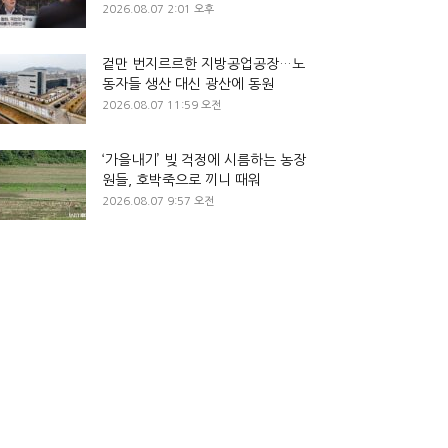
2026.08.07 2:01 오후
겉만 번지르르한 지방공업공장…노
동자들 생산 대신 광산에 동원
2026.08.07 11:59 오전
‘가을내기’ 빚 걱정에 시름하는 농장
원들, 호박죽으로 끼니 때워
2026.08.07 9:57 오전