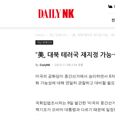
DailyNK
전
Home
지난 연재기사
“美, 대북 테러국 재지정 가능…대
지난 연재기사
“美, 대북 테러국 재지정 가능
By
DailyNK
-
2010.11.09 2:54 오후
미국의 공화당이 중간선거에서 승리하면서 6자
화 가능성에 대해 면밀히 관찰하고 대비할 필요
국회입법조사처는 9일 발간한 ‘미국의 중간선거
책기조가 오바마 대통령과 다르기 때문에 일정한