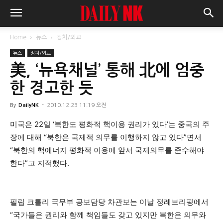
Home
뉴스
정치/외교
뉴스
정치/외교
美, ‘뉴욕채널’ 통해 北에 엄중
한 경고한 듯
By
DailyNK
-
2010.12.23 11:19 오전
미국은 22일 ‘북한도 평화적 핵이용 권리가 있다’는 중국의 주
장에 대해 “북한은 국제적 의무를 이행하지 않고 있다”면서
“북한의 핵에너지 평화적 이용에 앞서 국제의무를 준수해야
한다”고 지적했다.
필립 크롤리 국무부 공보담당 차관보는 이날 정례브리핑에서
“국가들은 권리와 함께 책임들도 갖고 있지만 북한은 의무와