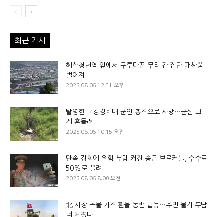
최근 기사
혜산청년역 앞에서 구루마꾼 무리 간 집단 패싸움
벌어져
2026.08.06 12:31 오후
탈영한 국경경비대 군인 총격으로 사망…군심 크
게 흔들려
2026.08.06 10:15 오전
단속 강화에 위험 부담 커진 송금 브로커들, 수수료
50%로 올려
2026.08.06 8:00 오전
北 시장 곡물 가격·환율 동반 급등…주민 물가 부담
더 커졌다