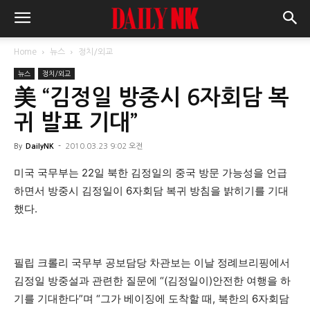
Home
뉴스
정치/외교
뉴스
정치/외교
美 “김정일 방중시 6자회담 복
귀 발표 기대”
By
DailyNK
-
2010.03.23 9:02 오전
미국 국무부는 22일 북한 김정일의 중국 방문 가능성을 언급
하면서 방중시 김정일이 6자회담 복귀 방침을 밝히기를 기대
했다.
필립 크롤리 국무부 공보담당 차관보는 이날 정례브리핑에서
김정일 방중설과 관련한 질문에 “(김정일이)안전한 여행을 하
기를 기대한다”며 “그가 베이징에 도착할 때, 북한의 6자회담