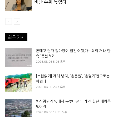
비난 수위 높였다
최근 기사
돈데꼬 잡자 장마당이 환전소 됐다…외화 거래 단
속 ‘풍선효과’
2026.08.06 5:06 오후
[북한읽기] 재해 방지, ‘총동원’, ‘총궐기’만으로는
어렵다
2026.08.06 2:47 오후
혜산청년역 앞에서 구루마꾼 무리 간 집단 패싸움
벌어져
2026.08.06 12:31 오후