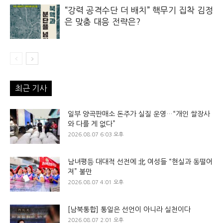
“강력 공격수단 더 배치” 핵무기 집착 김정
은 맞춤 대응 전략은?
최근 기사
일부 양곡판매소 돈주가 실질 운영…“개인 쌀장사
와 다를 게 없다”
2026.08.07 6:03 오후
남녀평등 대대적 선전에 北 여성들 “현실과 동떨어
져” 불만
2026.08.07 4:01 오후
[남북통합] 통일은 선언이 아니라 실천이다
2026.08.07 2:01 오후