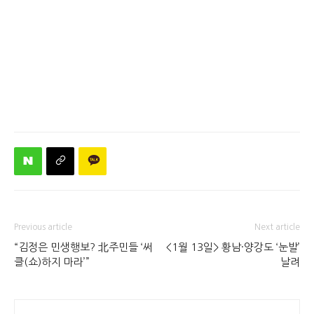
Previous article
Next article
“김정은 민생행보? 北주민들 ‘써
<1월 13일> 황남·양강도 ‘눈발’
클(쇼)하지 마라’”
날려