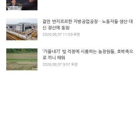
겉만 번지르르한 지방공업공장…노동자들 생산 대
신 광산에 동원
2026.08.07 11:59 오전
‘가을내기’ 빚 걱정에 시름하는 농장원들, 호박죽으
로 끼니 때워
2026.08.07 9:57 오전