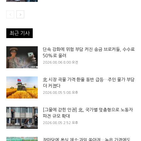
최근 기사
단속 강화에 위험 부담 커진 송금 브로커들, 수수료
50%로 올려
2026.08.06 8:00 오전
北 시장 곡물 가격·환율 동반 급등…주민 물가 부담
더 커졌다
2026.08.05 5:08 오후
[그물에 갇힌 인권] 北, 국가별 맞춤형으로 노동자
파견 규모 확대
2026.08.05 2:52 오후
장마당에 온실 채소·과일 쏟아져…높은 가격에도