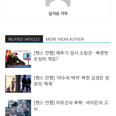
김지승 기자
RELATED ARTICLES
MORE FROM AUTHOR
[펜스 만평] 메뚜기 장사 소탕전…북한판
오징어 게임?
[펜스 만평] ‘아수라 백작’ 북한 김정은 정
권의 ‘똑똑’
[펜스 만평] 아프간과 북핵…바이든의 고
뇌