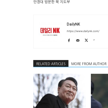
만경대 방문한 북 지도부
DailyNK
https://www.dailynk.com/
RELATED ARTICLES
MORE FROM AUTHOR