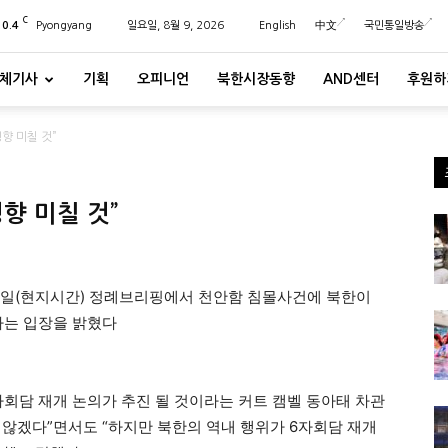
C
20.4
Pyongyang
일요일, 8월 9, 2026
English
中文
국민통일방송
체기사
기획
오피니언
북한시장동향
AND센터
후원하
향 미칠 것”
향 미칠 것”
5일(현지시간) 정례브리핑에서 천안함 침몰사건에 북한이
라는 입장을 밝혔다
회담 재개 논의가 추진 될 것이라는 커트 캠벨 동아태 차관
지 않겠다”면서도 “하지만 북한의 역내 행위가 6자회담 재개