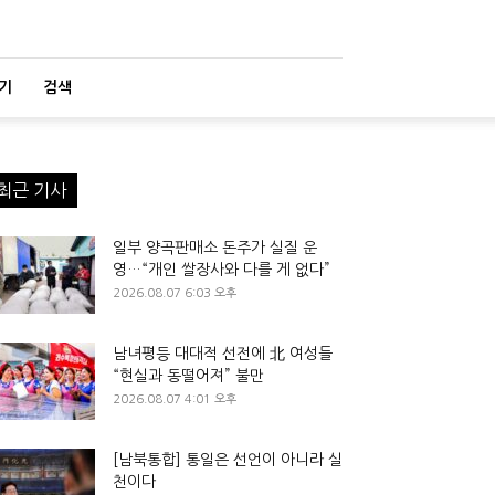
기
검색
최근 기사
일부 양곡판매소 돈주가 실질 운
영…“개인 쌀장사와 다를 게 없다”
2026.08.07 6:03 오후
남녀평등 대대적 선전에 北 여성들
“현실과 동떨어져” 불만
2026.08.07 4:01 오후
[남북통합] 통일은 선언이 아니라 실
천이다