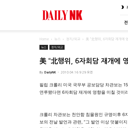
DailyNK
전
Home
뉴스
정치/외교
美 “北행위, 6자회담 재개에 영
뉴스
정치/외교
美 “北행위, 6자회담 재개에 영
By
DailyNK
-
2010.04.16 9:29 오전
필립 크롤리 미국 국무부 공보담당 차관보는 1
연루됐다면 6자회담 재개에 영향을 미칠 것이
크롤리 차관보는 천안함 침몰원인 규명이후 6자
보의 전날 발언과 관련, “그 발언 이상 덧붙이