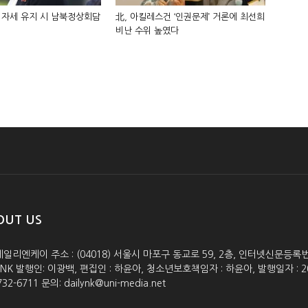
 자세 유지 시 남북정상회담
北, 아킬레스건 ‘인권문제’ 거론에 최선희
비난 수위 높였다
OUT US
데일리엔케이 주소 : (04018) 서울시 마포구 동교로 59, 2층, 인터넷신문등록번호 :
lyNK 발행인: 이광백, 편집인 : 하윤아, 청소년보호책임자 : 하윤아, 발행일자 : 2005.0
732-6711 문의: dailynk@uni-media.net