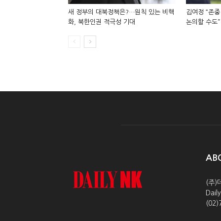
새 정부의 대북정책은?…원칙 있는 비핵
김여정 “존중
화, 북한인권 적극성 기대
논의할 수도”
AB
(주)
Dai
(02)