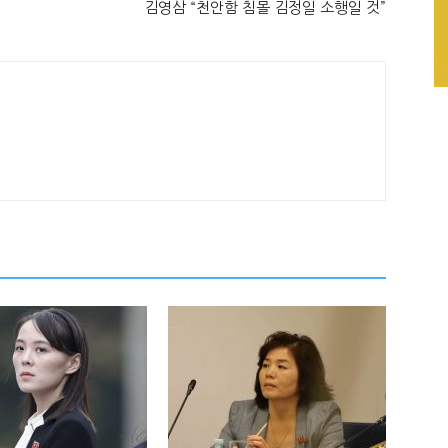
김영삼 “천안함 침몰 김정일 소행일 것”