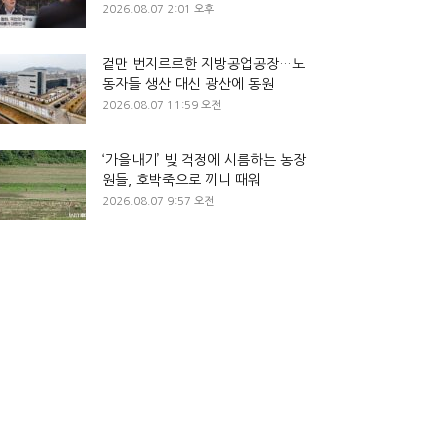
2026.08.07 2:01 오후
겉만 번지르르한 지방공업공장…노
동자들 생산 대신 광산에 동원
2026.08.07 11:59 오전
‘가을내기’ 빚 걱정에 시름하는 농장
원들, 호박죽으로 끼니 때워
2026.08.07 9:57 오전