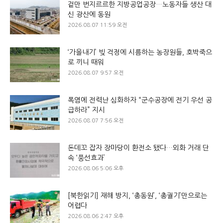
겉만 번지르르한 지방공업공장…노동자들 생산 대
신 광산에 동원
2026.08.07 11:59 오전
‘가을내기’ 빚 걱정에 시름하는 농장원들, 호박죽으
로 끼니 때워
2026.08.07 9:57 오전
폭염에 전력난 심화하자 “군수공장에 전기 우선 공
급하라” 지시
2026.08.07 7:56 오전
돈데꼬 잡자 장마당이 환전소 됐다…외화 거래 단
속 ‘풍선효과’
2026.08.06 5:06 오후
[북한읽기] 재해 방지, ‘총동원’, ‘총궐기’만으로는
어렵다
2026.08.06 2:47 오후