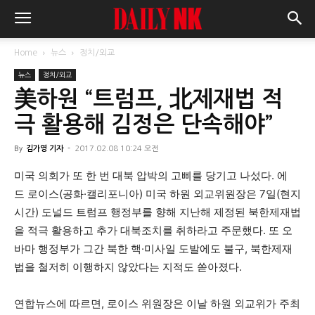
Home
뉴스
정치/외교
뉴스
정치/외교
美하원 “트럼프, 北제재법 적
극 활용해 김정은 단속해야”
By
김가영 기자
-
2017.02.08 10:24 오전
미국 의회가 또 한 번 대북 압박의 고삐를 당기고 나섰다. 에
드 로이스(공화·캘리포니아) 미국 하원 외교위원장은 7일(현지
시간) 도널드 트럼프 행정부를 향해 지난해 제정된 북한제재법
을 적극 활용하고 추가 대북조치를 취하라고 주문했다. 또 오
바마 행정부가 그간 북한 핵·미사일 도발에도 불구, 북한제재
법을 철저히 이행하지 않았다는 지적도 쏟아졌다.
연합뉴스에 따르면, 로이스 위원장은 이날 하원 외교위가 주최