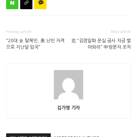
Previous article
Next article
“20대 女 탈북민, 美 난민 자격
北 “김정일화 온실 공사 자금 벌
으로 지난달 입국”
어와라” 中방문자 조직
김가영 기자