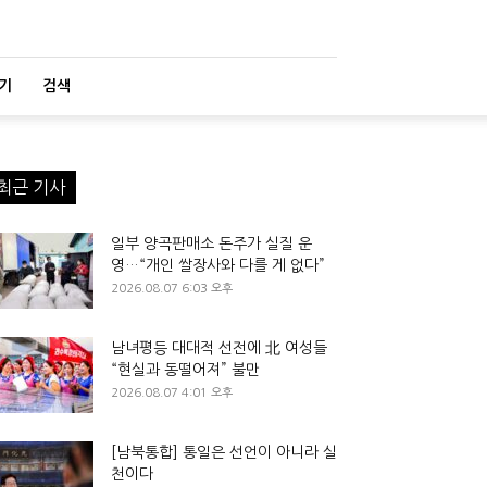
기
검색
최근 기사
일부 양곡판매소 돈주가 실질 운
영…“개인 쌀장사와 다를 게 없다”
2026.08.07 6:03 오후
남녀평등 대대적 선전에 北 여성들
“현실과 동떨어져” 불만
2026.08.07 4:01 오후
[남북통합] 통일은 선언이 아니라 실
천이다