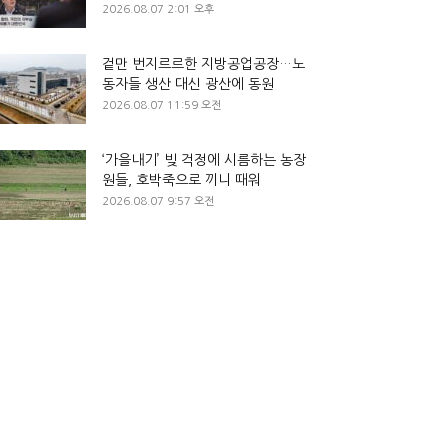
2026.08.07 2:01 오후
겉만 번지르르한 지방공업공장…노
동자들 생산 대신 광산에 동원
2026.08.07 11:59 오전
‘가을내기’ 빚 걱정에 시름하는 농장
원들, 호박죽으로 끼니 때워
2026.08.07 9:57 오전