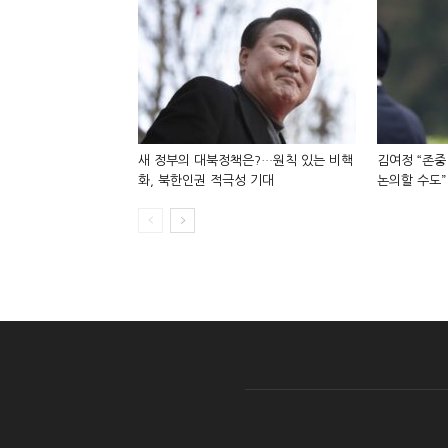
새 정부의 대북정책은?…원칙 있는 비핵
김여정 “존중
화, 북한인권 적극성 기대
논의할 수도”