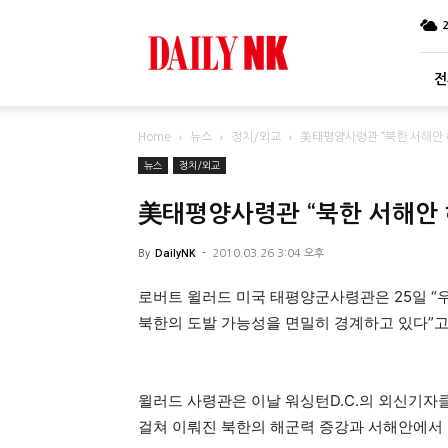
DailyNK
전
Home
뉴스
정치/외교
美태평양사령관 “북한 서해안 
뉴스
정치/외교
美태평양사령관 “북한 서해안 
By
DailyNK
-
2010.03.26 3:04 오후
로버트 윌러드 미국 태평양군사령관은 25일 “
북한의 도발 가능성을 면밀히 경계하고 있다”고
윌러드 사령관은 이날 워싱턴D.C.의 외신기자
걸쳐 이뤄진 북한의 해군력 증강과 서해안에서 