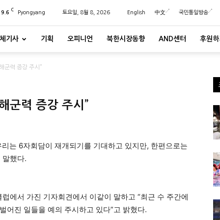
C
29.6
Pyongyang
토요일, 8월 8, 2026
English
中文
국민통일방송
체기사
기획
오피니언
북한시장동향
AND센터
후원하
해군력 증강 주시”
해군력 증강 주시”
우리는 6자회담이 재개되기를 기대하고 있지만, 한편으로는
 말했다.
클럽에서 가진 기자회견에서 이같이 말하고 “최근 수 주간에
벌어진 일들을 예의 주시하고 있다”고 밝혔다.