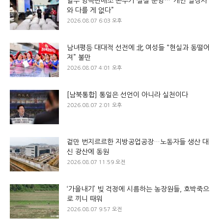
일부 양곡판매소 돈주가 실질 운영…“개인 쌀장사
와 다를 게 없다”
2026.08.07 6:03 오후
남녀평등 대대적 선전에 北 여성들 “현실과 동떨어
져” 불만
2026.08.07 4:01 오후
[남북통합] 통일은 선언이 아니라 실천이다
2026.08.07 2:01 오후
겉만 번지르르한 지방공업공장…노동자들 생산 대
신 광산에 동원
2026.08.07 11:59 오전
‘가을내기’ 빚 걱정에 시름하는 농장원들, 호박죽으
로 끼니 때워
2026.08.07 9:57 오전