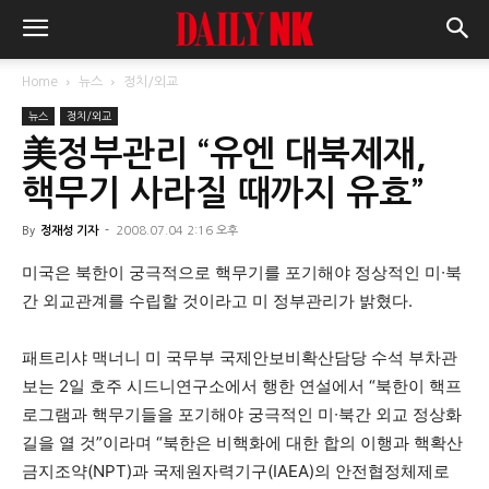
Home
뉴스
정치/외교
뉴스
정치/외교
美정부관리 “유엔 대북제재,
핵무기 사라질 때까지 유효”
By
정재성 기자
-
2008.07.04 2:16 오후
미국은 북한이 궁극적으로 핵무기를 포기해야 정상적인 미∙북
간 외교관계를 수립할 것이라고 미 정부관리가 밝혔다.
패트리샤 맥너니 미 국무부 국제안보비확산담당 수석 부차관
보는 2일 호주 시드니연구소에서 행한 연설에서 “북한이 핵프
로그램과 핵무기들을 포기해야 궁극적인 미∙북간 외교 정상화
길을 열 것”이라며 “북한은 비핵화에 대한 합의 이행과 핵확산
금지조약(NPT)과 국제원자력기구(IAEA)의 안전협정체제로