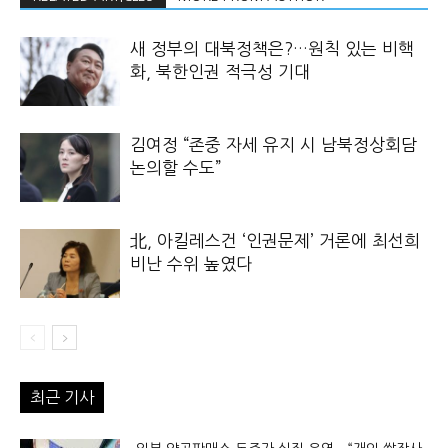
새 정부의 대북정책은?…원칙 있는 비핵
화, 북한인권 적극성 기대
김여정 “존중 자세 유지 시 남북정상회담
논의할 수도”
北, 아킬레스건 ‘인권문제’ 거론에 최선희
비난 수위 높였다
최근 기사