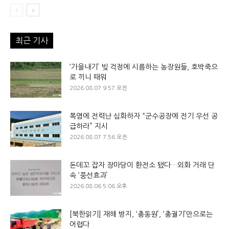
최근 기사
‘가을내기’ 빚 걱정에 시름하는 농장원들, 호박죽으
로 끼니 때워
2026.08.07 9:57 오전
폭염에 전력난 심화하자 “군수공장에 전기 우선 공
급하라” 지시
2026.08.07 7:56 오전
돈데꼬 잡자 장마당이 환전소 됐다…외화 거래 단
속 ‘풍선효과’
2026.08.06 5:06 오후
[북한읽기] 재해 방지, ‘총동원’, ‘총궐기’만으로는
어렵다