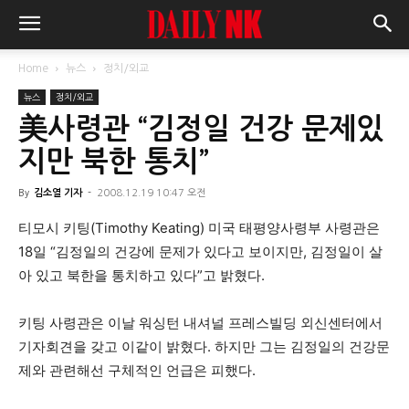
Home
뉴스
정치/외교
뉴스
정치/외교
美사령관 “김정일 건강 문제있
지만 북한 통치”
By
김소열 기자
-
2008.12.19 10:47 오전
티모시 키팅(Timothy Keating) 미국 태평양사령부 사령관은
18일 “김정일의 건강에 문제가 있다고 보이지만, 김정일이 살
아 있고 북한을 통치하고 있다”고 밝혔다.
키팅 사령관은 이날 워싱턴 내셔널 프레스빌딩 외신센터에서
기자회견을 갖고 이같이 밝혔다. 하지만 그는 김정일의 건강문
제와 관련해선 구체적인 언급은 피했다.