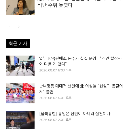
비난 수위 높였다
최근 기사
일부 양곡판매소 돈주가 실질 운영…“개인 쌀장사
와 다를 게 없다”
2026.08.07 6:03 오후
남녀평등 대대적 선전에 北 여성들 “현실과 동떨어
져” 불만
2026.08.07 4:01 오후
[남북통합] 통일은 선언이 아니라 실천이다
2026.08.07 2:01 오후