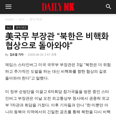
Home
뉴스
정치/외교
뉴스
정치/외교
美국무 부장관 “북한은 비핵화
협상으로 돌아와야”
By
김소열 기자
-
2009.06.03 3:47 오후
제임스 스타인버그 미국 국무부 부장관은 3일 “북한은 더 위험
하고 추가적인 도발을 하는 대신 비핵화를 향한 협상의 길로
돌아와야 한다”고 말했다.
미 정부 순방단을 이끌고 6자회담 참가국들을 방문 중인 스타
인버그 부장관은 이날 오전 외교통상부 청사에서 권종락 외교
부 1차관과 회담을 가졌다. 이후 기자들과 만나 “한·미뿐만 아
니라 동북아 지역에서의 긴밀한 공조를 통해 북한을 다시 비핵