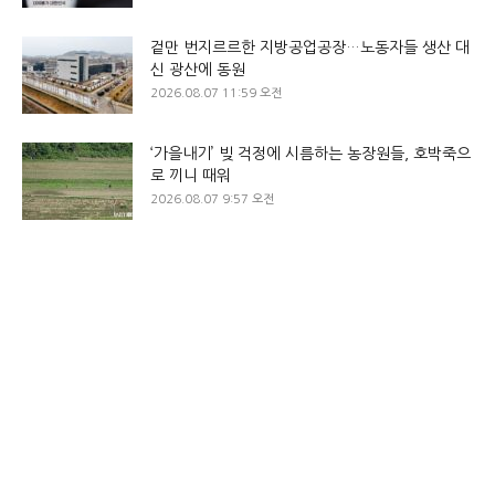
겉만 번지르르한 지방공업공장…노동자들 생산 대
신 광산에 동원
2026.08.07 11:59 오전
‘가을내기’ 빚 걱정에 시름하는 농장원들, 호박죽으
로 끼니 때워
2026.08.07 9:57 오전