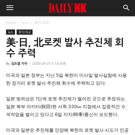
Home
뉴스
정치/외교
뉴스
정치/외교
美·日, 北로켓 발사 추진체 회
수 주력
By
김소열 기자
-
2009.04.07 5:19 오후
미국과 일본 정부는 지난 5일 북한이 미사일 발사실험에 사용
한 장거리 로켓 발사 추진체 회수에 주력하고 있다.
일본 방위성은 1단계 로켓 추진체가 떨어진 곳으로 추정되는
일본 북부 아키타(秋田)현 서쪽 330㎞ 지점에서 집중적인 수
색작업을 벌이고 있다고 6일 지지(時事)통신이 보도했다.
미국과 일본은 추진체를 인양해 북한의 로켓 발사 시도가 인공