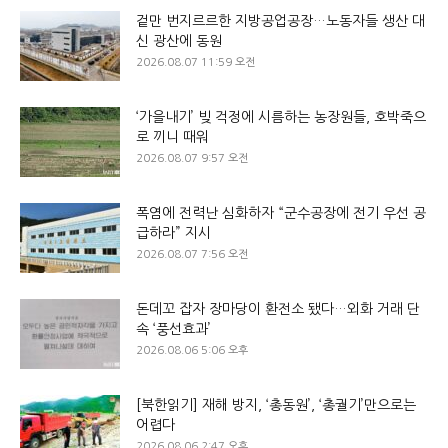
겉만 번지르르한 지방공업공장…노동자들 생산 대
신 광산에 동원
2026.08.07 11:59 오전
‘가을내기’ 빚 걱정에 시름하는 농장원들, 호박죽으
로 끼니 때워
2026.08.07 9:57 오전
폭염에 전력난 심화하자 “군수공장에 전기 우선 공
급하라” 지시
2026.08.07 7:56 오전
돈데꼬 잡자 장마당이 환전소 됐다…외화 거래 단
속 ‘풍선효과’
2026.08.06 5:06 오후
[북한읽기] 재해 방지, ‘총동원’, ‘총궐기’만으로는
어렵다
2026.08.06 2:47 오후