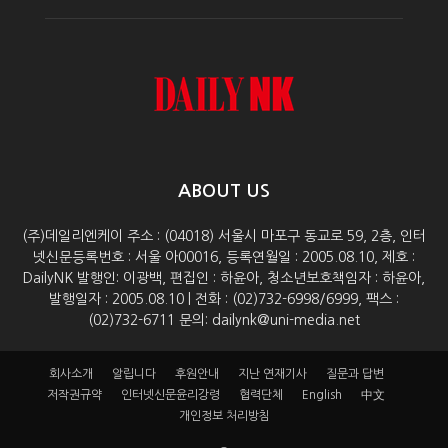
ABOUT US
(주)데일리엔케이 주소 : (04018) 서울시 마포구 동교로 59, 2층, 인터
넷신문등록번호 : 서울 아00016, 등록연월일 : 2005.08.10, 제호 :
DailyNK 발행인: 이광백, 편집인 : 하윤아, 청소년보호책임자 : 하윤아,
발행일자 : 2005.08.10 | 전화 : (02)732-6998/6999, 팩스 :
(02)732-6711 문의: dailynk@uni-media.net
회사소개
알립니다
후원안내
지난 연재기사
질문과 답변
저작권규약
인터넷신문윤리강령
협력단체
English
中文
개인정보 처리방침