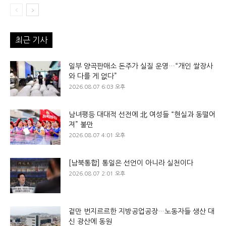
최근 기사
일부 양곡판매소 돈주가 실질 운영…“개인 쌀장사
와 다를 게 없다”
2026.08.07 6:03 오후
남녀평등 대대적 선전에 北 여성들 “현실과 동떨어
져” 불만
2026.08.07 4:01 오후
[남북통합] 통일은 선언이 아니라 실천이다
2026.08.07 2:01 오후
겉만 번지르르한 지방공업공장…노동자들 생산 대
신 광산에 동원