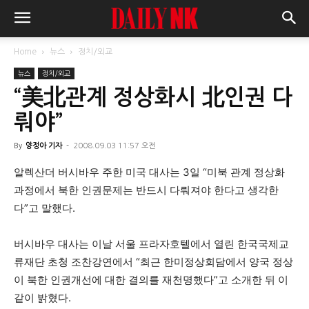
Home
뉴스
정치/외교
뉴스
정치/외교
“美北관계 정상화시 北인권 다
뤄야”
By
양정아 기자
-
2008.09.03 11:57 오전
알렉산더 버시바우 주한 미국 대사는 3일 “미북 관계 정상화
과정에서 북한 인권문제는 반드시 다뤄져야 한다고 생각한
다”고 말했다.
버시바우 대사는 이날 서울 프라자호텔에서 열린 한국국제교
류재단 초청 조찬강연에서 “최근 한미정상회담에서 양국 정상
이 북한 인권개선에 대한 결의를 재천명했다”고 소개한 뒤 이
같이 밝혔다.