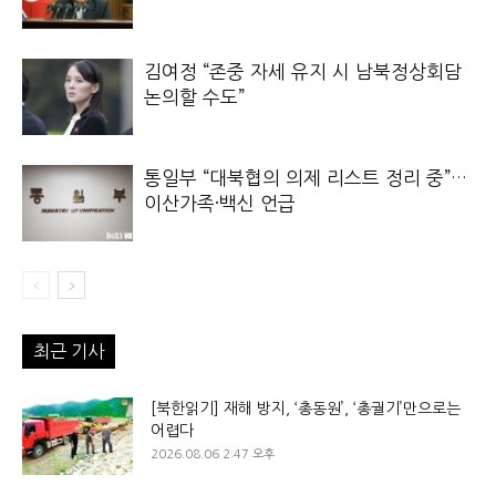
김여정 “존중 자세 유지 시 남북정상회담
논의할 수도”
통일부 “대북협의 의제 리스트 정리 중”…
이산가족·백신 언급
최근 기사
[북한읽기] 재해 방지, ‘총동원’, ‘총궐기’만으로는
어렵다
2026.08.06 2:47 오후