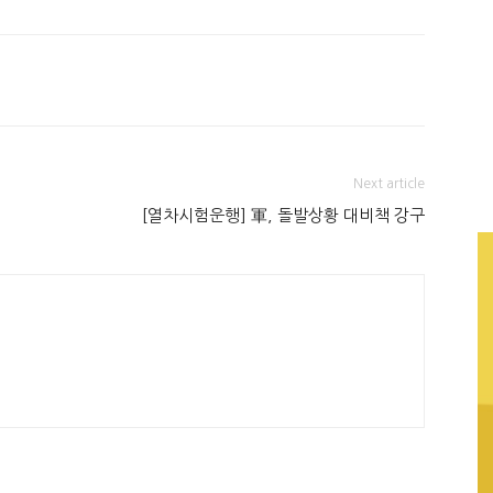
Next article
[열차시험운행] 軍, 돌발상황 대비책 강구