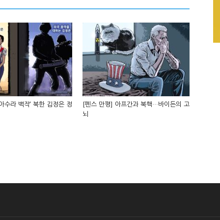
‘아수라 백작’ 북한 김정은 정
[펜스 만평] 아프간과 북핵…바이든의 고
뇌