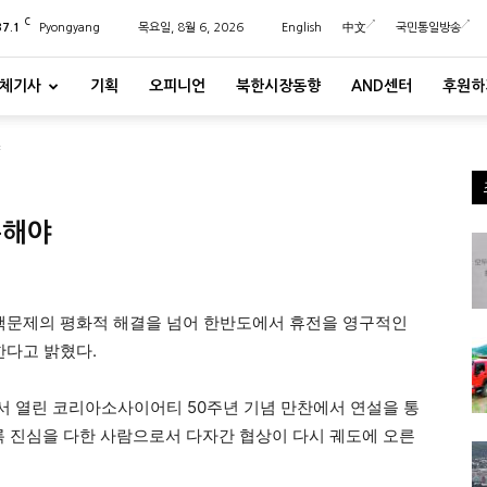
C
37.1
Pyongyang
목요일, 8월 6, 2026
English
中文
국민통일방송
체기사
기획
오피니언
북한시장동향
AND센터
후원하
야
축해야
 핵문제의 평화적 해결을 넘어 한반도에서 휴전을 영구적인
다고 밝혔다.
서 열린 코리아소사이어티 50주년 기념 만찬에서 연설을 통
록 진심을 다한 사람으로서 다자간 협상이 다시 궤도에 오른