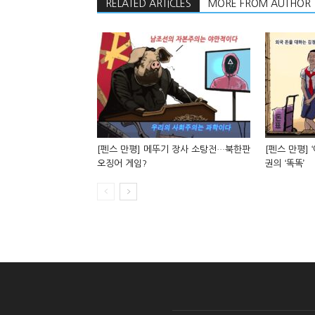
RELATED ARTICLES
MORE FROM AUTHOR
[펜스 만평] 메뚜기 장사 소탕전…북한판
[펜스 만평] 
오징어 게임?
권의 ‘똑똑’