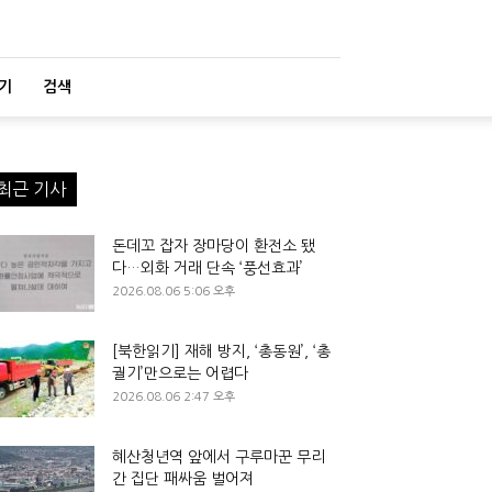
기
검색
최근 기사
돈데꼬 잡자 장마당이 환전소 됐
다…외화 거래 단속 ‘풍선효과’
2026.08.06 5:06 오후
[북한읽기] 재해 방지, ‘총동원’, ‘총
궐기’만으로는 어렵다
2026.08.06 2:47 오후
혜산청년역 앞에서 구루마꾼 무리
간 집단 패싸움 벌어져