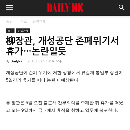
Home
뉴스
남북관계
뉴스
남북관계
柳장관, 개성공단 존폐위기서
휴가…논란일듯
By
DailyNK
-
2013.08.05 12:36 오후
개성공단이 존폐 위기에 처한 상황에서 류길재 통일부 장관이
5일간의 휴가를 떠나 논란이 예상된다.
류 장관은 5일 오전 출근해 간부회의를 주재한 뒤 휴가를 떠났
고 오는 9일까지 국내에서 휴식을 취하고 업무에 복귀한다.