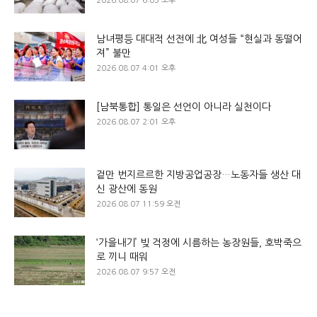
2026.08.07 6:03 오후
남녀평등 대대적 선전에 北 여성들 “현실과 동떨어
져” 불만
2026.08.07 4:01 오후
[남북통합] 통일은 선언이 아니라 실천이다
2026.08.07 2:01 오후
겉만 번지르르한 지방공업공장…노동자들 생산 대
신 광산에 동원
2026.08.07 11:59 오전
‘가을내기’ 빚 걱정에 시름하는 농장원들, 호박죽으
로 끼니 때워
2026.08.07 9:57 오전