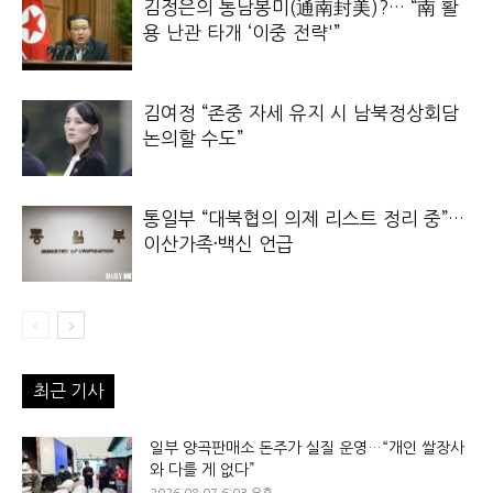
김정은의 통남봉미(通南封美)?… “南 활
용 난관 타개 ‘이중 전략'”
김여정 “존중 자세 유지 시 남북정상회담
논의할 수도”
통일부 “대북협의 의제 리스트 정리 중”…
이산가족·백신 언급
최근 기사
일부 양곡판매소 돈주가 실질 운영…“개인 쌀장사
와 다를 게 없다”