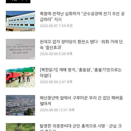
폭염에 전력난 심화하자 “군수공장에 전기 우선 공
급하라” 지시
2026.08.07 7:56 오전
돈데꼬 잡자 장마당이 환전소 됐다…외화 거래 단
속 ‘풍선효과’
2026.08.06 5:06 오후
[북한읽기] 재해 방지, ‘총동원’, ‘총궐기’만으로는
어렵다
2026.08.06 2:47 오후
혜산청년역 앞에서 구루마꾼 무리 간 집단 패싸움
벌어져
2026.08.06 12:31 오후
탈영한 국경경비대 군인 총격으로 사망…군심 크