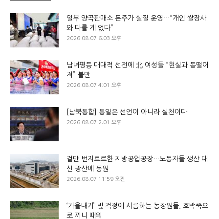
일부 양곡판매소 돈주가 실질 운영…“개인 쌀장사
와 다를 게 없다”
2026.08.07 6:03 오후
남녀평등 대대적 선전에 北 여성들 “현실과 동떨어
져” 불만
2026.08.07 4:01 오후
[남북통합] 통일은 선언이 아니라 실천이다
2026.08.07 2:01 오후
겉만 번지르르한 지방공업공장…노동자들 생산 대
신 광산에 동원
2026.08.07 11:59 오전
‘가을내기’ 빚 걱정에 시름하는 농장원들, 호박죽으
로 끼니 때워