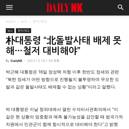
Home
뉴스
정치/외교
뉴스
정치/외교
朴대통령 “北돌발사태 배제 못
해…철저 대비해야”
By
DailyNK
-
2013.12.16 1:50 오후
박근혜 대통령은 16일 장성택 처형 이후 한반도 정세와 관련
“북한 정세가 어떤 방향으로 진행될지 불투명하며 무모한 도
발과 같은 돌발사태도 배제할 수 없는 상황”이라고 말했다.
박 대통령은 이날 청와대에서 열린 수석비서관회의에서 “이
같은 현 상황의 엄중함과 예측 불가능성을 감안할 때 범국가적
차원에서 민관군이 함께 항시적으로 대비해야 한다”고 밝혔