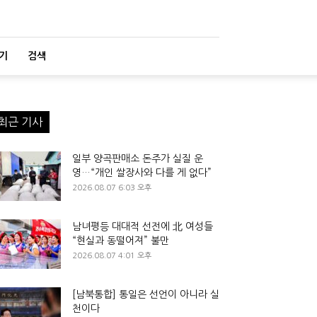
기
검색
최근 기사
일부 양곡판매소 돈주가 실질 운
영…“개인 쌀장사와 다를 게 없다”
2026.08.07 6:03 오후
남녀평등 대대적 선전에 北 여성들
“현실과 동떨어져” 불만
2026.08.07 4:01 오후
[남북통합] 통일은 선언이 아니라 실
천이다