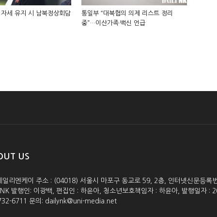
 자세 유지 시 남북정상회담
통일부 “대북협의 의제 리스트 정리
중”…이산가족·백신 언급
OUT US
데일리엔케이 주소 : (04018) 서울시 마포구 동교로 59, 2층, 인터넷신문등록번호 :
lyNK 발행인: 이광백, 편집인 : 하윤아, 청소년보호책임자 : 하윤아, 발행일자 : 2005.0
732-6711 문의: dailynk@uni-media.net