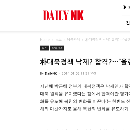
DailyNK
전
Home
뉴스
남북관계
朴대북정책 낙제? 합격?…”올핸
뉴스
남북관계
朴대북정책 낙제? 합격?…”올
By
DailyNK
-
2014.01.02 11:51 오전
지난해 박근혜 정부의 대북정책은 낙제인가 합
대북 원칙을 유지했다는 점에서 합격이란 평가가
화를 유도해 북한의 변화를 이끈다’는 한반도 
해와 마찬가지로 올해 북한의 변화를 유도하기 