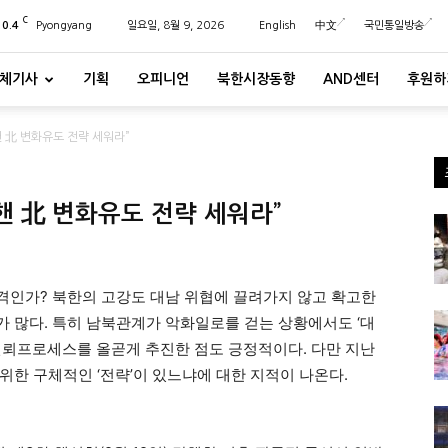
C
20.4
Pyongyang
일요일, 8월 9, 2026
English
中文
국민통일방송
체기사
기획
오피니언
북한시장동향
AND센터
후원하
 北 변화유도 전략 세워라”
핸 北 변화유도 전략 세워라”
격인가? 북한의 고강도 대남 위협에 끌려가지 않고 확고한
 많다. 특히 남북관계가 악화일로를 걷는 상황에서도 ‘대
신뢰프로세스를 올곧게 추진한 점도 긍정적이다. 다만 지난
위한 구체적인 ‘전략’이 있느냐에 대한 지적이 나온다.