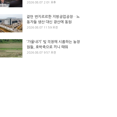
2026.08.07 2:01 오후
겉만 번지르르한 지방공업공장…노
동자들 생산 대신 광산에 동원
2026.08.07 11:59 오전
‘가을내기’ 빚 걱정에 시름하는 농장
원들, 호박죽으로 끼니 때워
2026.08.07 9:57 오전