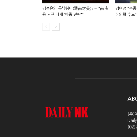
김정은의 통남봉미(通南封美)?… “南 활
김여정 “존중
용 난관 타개 ‘이중 전략'”
논의할 수도”
AB
(주)
Dai
(02)