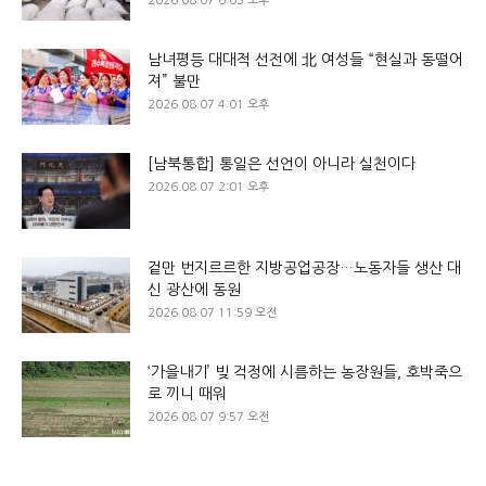
2026.08.07 6:03 오후
남녀평등 대대적 선전에 北 여성들 “현실과 동떨어
져” 불만
2026.08.07 4:01 오후
[남북통합] 통일은 선언이 아니라 실천이다
2026.08.07 2:01 오후
겉만 번지르르한 지방공업공장…노동자들 생산 대
신 광산에 동원
2026.08.07 11:59 오전
‘가을내기’ 빚 걱정에 시름하는 농장원들, 호박죽으
로 끼니 때워
2026.08.07 9:57 오전