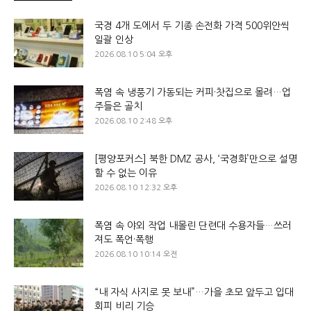
국경 4개 도에서 두 기종 손전화 가격 500위안씩
일괄 인상
2026.08.10 5:04 오후
폭염 속 냉풍기 가동되는 커피·찻집으로 몰려…업
주들은 골치
2026.08.10 2:48 오후
[평양포커스] 북한 DMZ 공사, ‘국경화’만으로 설명
할 수 없는 이유
2026.08.10 12:32 오후
폭염 속 야외 작업 내몰린 단련대 수용자들…쓰러
져도 폭언·폭행
2026.08.10 10:14 오전
“내 자식 사지로 못 보내”…가을 초모 앞두고 입대
회피 비리 기승