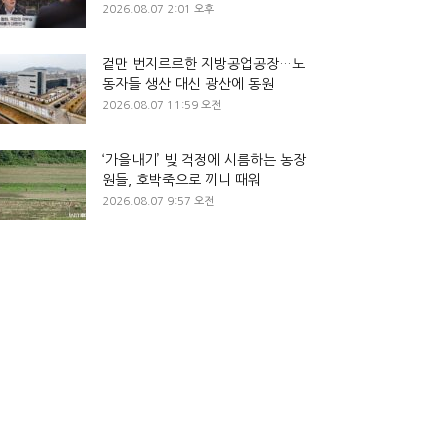
2026.08.07 2:01 오후
겉만 번지르르한 지방공업공장…노
동자들 생산 대신 광산에 동원
2026.08.07 11:59 오전
‘가을내기’ 빚 걱정에 시름하는 농장
원들, 호박죽으로 끼니 때워
2026.08.07 9:57 오전