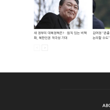
새 정부의 대북정책은?…원칙 있는 비핵
김여정 “존중
화, 북한인권 적극성 기대
논의할 수도”
AB