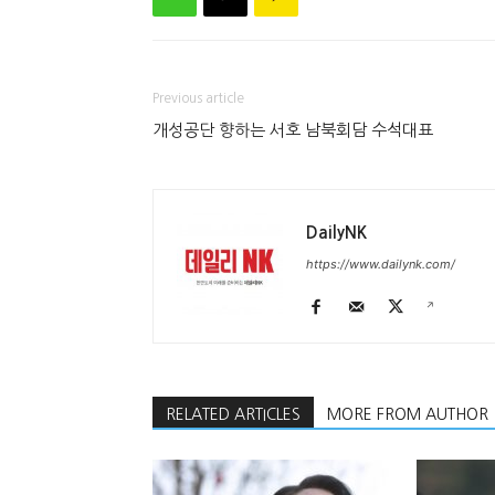
Previous article
개성공단 향하는 서호 남북회담 수석대표
DailyNK
https://www.dailynk.com/
RELATED ARTICLES
MORE FROM AUTHOR