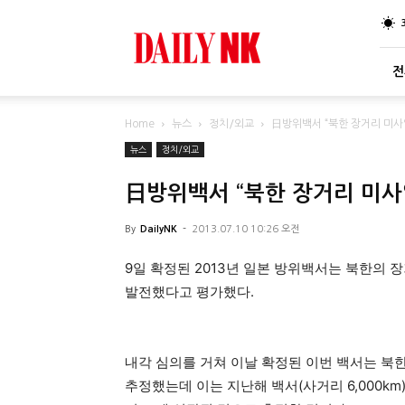
DailyNK
전
Home
뉴스
정치/외교
日방위백서 “북한 장거리 미사일
뉴스
정치/외교
日방위백서 “북한 장거리 미사일
By
DailyNK
-
2013.07.10 10:26 오전
9일 확정된 2013년 일본 방위백서는 북한의 
발전했다고 평가했다.
내각 심의를 거쳐 이날 확정된 이번 백서는 북한
추정했는데 이는 지난해 백서(사거리 6,000km