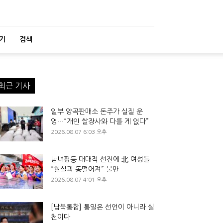
기
검색
최근 기사
일부 양곡판매소 돈주가 실질 운
영…“개인 쌀장사와 다를 게 없다”
2026.08.07 6:03 오후
남녀평등 대대적 선전에 北 여성들
“현실과 동떨어져” 불만
2026.08.07 4:01 오후
[남북통합] 통일은 선언이 아니라 실
천이다