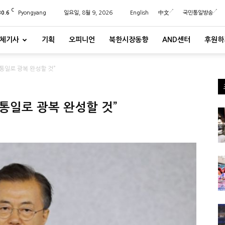
C
30.6
Pyongyang
일요일, 8월 9, 2026
English
中文
국민통일방송
체기사
기획
오피니언
북한시장동향
AND센터
후원하
통일로 광복 완성할 것”
통일로 광복 완성할 것”