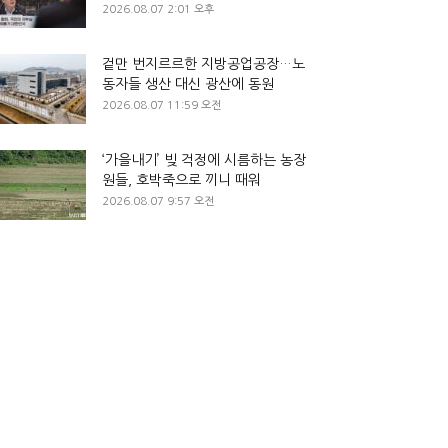
2026.08.07 2:01 오후
겉만 번지르르한 지방공업공장…노
동자들 생산 대신 광산에 동원
2026.08.07 11:59 오전
‘가을내기’ 빚 걱정에 시름하는 농장
원들, 호박죽으로 끼니 때워
2026.08.07 9:57 오전