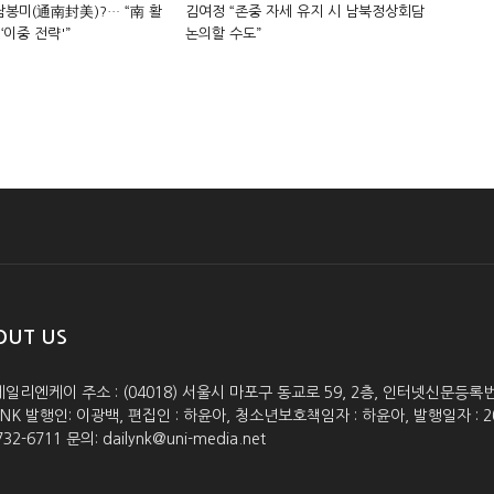
봉미(通南封美)?… “南 활
김여정 “존중 자세 유지 시 남북정상회담
‘이중 전략'”
논의할 수도”
OUT US
데일리엔케이 주소 : (04018) 서울시 마포구 동교로 59, 2층, 인터넷신문등록번호 :
lyNK 발행인: 이광백, 편집인 : 하윤아, 청소년보호책임자 : 하윤아, 발행일자 : 2005.0
732-6711 문의: dailynk@uni-media.net