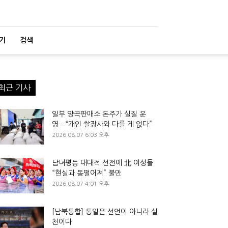
기
검색
최근 기사
일부 양곡판매소 돈주가 실질 운
영…“개인 쌀장사와 다를 게 없다”
2026.08.07 6:03 오후
남녀평등 대대적 선전에 北 여성들
“현실과 동떨어져” 불만
2026.08.07 4:01 오후
[남북통합] 통일은 선언이 아니라 실
천이다