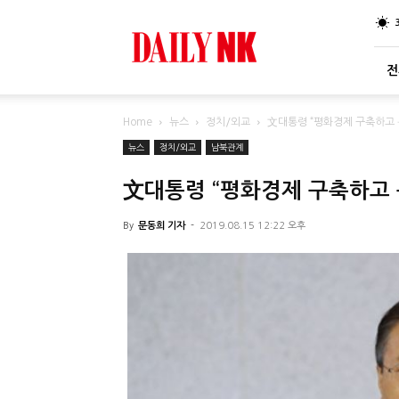
DailyNK
전
Home
뉴스
정치/외교
文대통령 “평화경제 구축하고 
뉴스
정치/외교
남북관계
文대통령 “평화경제 구축하고 
By
문동희 기자
-
2019.08.15 12:22 오후