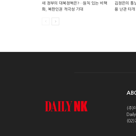
새 정부의 대북정책은?…원칙 있는 비핵
김정은의 통남
화, 북한인권 적극성 기대
용 난관 타개 
AB
(주)
Dai
(02)