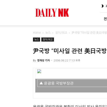
DailyNK
전
Home
뉴스
정치/외교
尹국방 “미사일 관련 美日국
뉴스
정치/외교
尹국방 “미사일 관련 美日국방
By
정재성 기자
-
2006.06.22 7:13 오후
▲ 윤광웅 국방부장관
윤광웅 국방장관은 북한의 미사일 발사 움직임