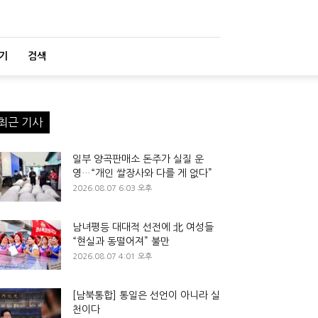
기
검색
최근 기사
일부 양곡판매소 돈주가 실질 운
영…“개인 쌀장사와 다를 게 없다”
2026.08.07 6:03 오후
남녀평등 대대적 선전에 北 여성들
“현실과 동떨어져” 불만
2026.08.07 4:01 오후
[남북통합] 통일은 선언이 아니라 실
천이다