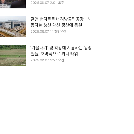
2026.08.07 2:01 오후
겉만 번지르르한 지방공업공장…노
동자들 생산 대신 광산에 동원
2026.08.07 11:59 오전
‘가을내기’ 빚 걱정에 시름하는 농장
원들, 호박죽으로 끼니 때워
2026.08.07 9:57 오전