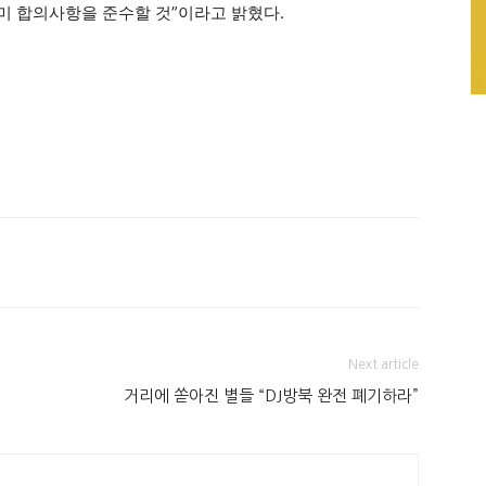
한미 합의사항을 준수할 것”이라고 밝혔다.
Next article
거리에 쏟아진 별들 “DJ방북 완전 폐기하라”