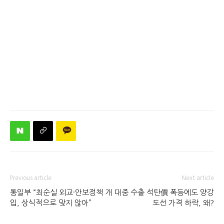
Previous article
Next article
통일부 “최순실 외교·안보정책 개
대중 수출 석탄價 폭등에도 양강
입, 상식적으로 맞지 않아”
도선 가격 하락, 왜?