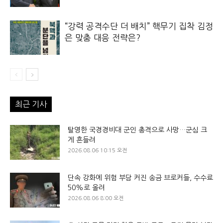
“강력 공격수단 더 배치” 핵무기 집착 김정
은 맞춤 대응 전략은?
최근 기사
탈영한 국경경비대 군인 총격으로 사망…군심 크
게 흔들려
2026.08.06 10:15 오전
단속 강화에 위험 부담 커진 송금 브로커들, 수수료
50%로 올려
2026.08.06 8:00 오전