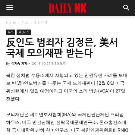
Home
뉴스
최신기사
뉴스
최신기사
反인도 범죄자 김정은, 美서
국제 모의재판 받는다
By
김지승 기자
-
2016.10.27 1:59 오후
북한 정치범 수용소에서 자행되고 있는 인권유린 사례를 토대
로 반(反)인도범죄를 다루는 국제 모의재판이 12월 8일 미국
워싱턴에서 열릴 예정이라고 미국의 소리 방송(VOA)이 27일
전했다.
모의재판은 세계변호사협회(IBA)와 국제인권단체인 프리덤
하우스, 미국 민간단체인 전략국제문제연구소, 존스홉킨스대
학 국제대학원 산하 한미연구소, 미국 북한인권위원회(HRNK)