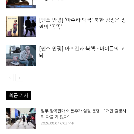
[펜스 만평] ‘아수라 백작’ 북한 김정은 정
권의 ‘똑똑’
[펜스 만평] 아프간과 북핵…바이든의 고
뇌
최근 기사
일부 양곡판매소 돈주가 실질 운영…“개인 쌀장사
와 다를 게 없다”
2026.08.07 6:03 오후