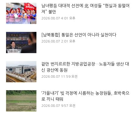
남녀평등 대대적 선전에 北 여성들 “현실과 동떨어
져” 불만
2026.08.07 4:01 오후
[남북통합] 통일은 선언이 아니라 실천이다
2026.08.07 2:01 오후
겉만 번지르르한 지방공업공장…노동자들 생산 대
신 광산에 동원
2026.08.07 11:59 오전
‘가을내기’ 빚 걱정에 시름하는 농장원들, 호박죽으
로 끼니 때워
2026.08.07 9:57 오전