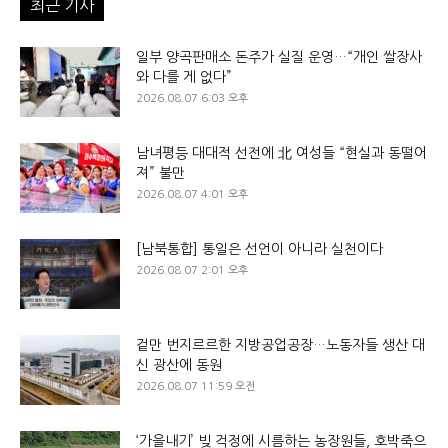
최근 기사
일부 양곡판매소 돈주가 실질 운영…“개인 쌀장사
와 다를 게 없다”
2026.08.07 6:03 오후
남녀평등 대대적 선전에 北 여성들 “현실과 동떨어
져” 불만
2026.08.07 4:01 오후
[남북통합] 통일은 선언이 아니라 실천이다
2026.08.07 2:01 오후
겉만 번지르르한 지방공업공장…노동자들 생산 대
신 광산에 동원
2026.08.07 11:59 오전
‘가을내기’ 빚 걱정에 시름하는 농장원들, 호박죽으