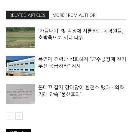
RELATED ARTICLES
MORE FROM AUTHOR
‘가을내기’ 빚 걱정에 시름하는 농장원들,
호박죽으로 끼니 때워
폭염에 전력난 심화하자 “군수공장에 전기
우선 공급하라” 지시
돈데꼬 잡자 장마당이 환전소 됐다…외화
거래 단속 ‘풍선효과’