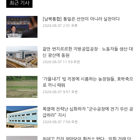
최근 기사
[남북통합] 통일은 선언이 아니라 실천이다
2026.08.07 2:01 오후
겉만 번지르르한 지방공업공장…노동자들 생산 대
신 광산에 동원
2026.08.07 11:59 오전
‘가을내기’ 빚 걱정에 시름하는 농장원들, 호박죽으
로 끼니 때워
2026.08.07 9:57 오전
폭염에 전력난 심화하자 “군수공장에 전기 우선 공
급하라” 지시
2026.08.07 7:56 오전
돈데꼬 잡자 장마당이 환전소 됐다…외화 거래 단