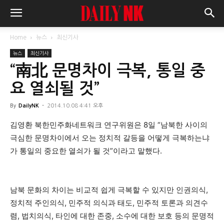
Home
뉴스
최신기사
뉴스
최신기사
“南北 문명차이 극복, 통일 중
요 열쇠될 것”
By
DailyNK
-
2014.10.08 4:41 오후
김영환 북한민주화네트워크 연구위원은 8일 “남북한 사이의
극심한 문명차이에서 오는 정치적 갈등을 어떻게 극복하는냐
가 통일의 중요한 열쇠가 될 것”이라고 말했다.
남북 문화의 차이는 비교적 쉽게 극복할 수 있지만 인권의식,
정치적 주인의식, 민주적 의식과 태도, 민주적 토론과 의견수
렴, 법치의식, 타인에 대한 존중, 소수에 대한 보호 등의 문명적