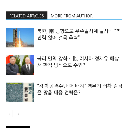
RELATED ARTICLES
MORE FROM AUTHOR
북한, 南 방향으로 우주발사체 발사… “추
진력 잃어 결국 추락”
북러 밀착 강화…北, 러시아 정제유 해상
서 환적 방식으로 수입?
“강력 공격수단 더 배치” 핵무기 집착 김정
은 맞춤 대응 전략은?