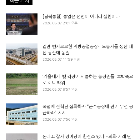
최근 기사
[남북통합] 통일은 선언이 아니라 실천이다
2026.08.07 2:01 오후
겉만 번지르르한 지방공업공장…노동자들 생산 대
신 광산에 동원
2026.08.07 11:59 오전
‘가을내기’ 빚 걱정에 시름하는 농장원들, 호박죽으
로 끼니 때워
2026.08.07 9:57 오전
폭염에 전력난 심화하자 “군수공장에 전기 우선 공
급하라” 지시
2026.08.07 7:56 오전
돈데꼬 잡자 장마당이 환전소 됐다…외화 거래 단