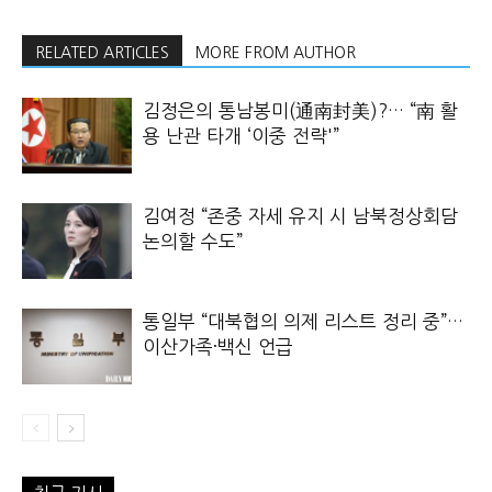
RELATED ARTICLES
MORE FROM AUTHOR
김정은의 통남봉미(通南封美)?… “南 활
용 난관 타개 ‘이중 전략'”
김여정 “존중 자세 유지 시 남북정상회담
논의할 수도”
통일부 “대북협의 의제 리스트 정리 중”…
이산가족·백신 언급