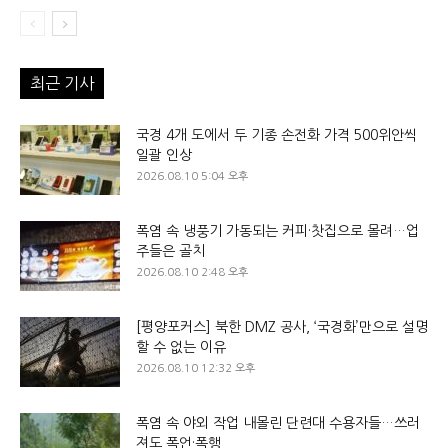
최근 기사
국경 4개 도에서 두 기종 손전화 가격 500위안씩
일괄 인상
2026.08.10 5:04 오후
폭염 속 냉풍기 가동되는 커피·찻집으로 몰려…업
주들은 골치
2026.08.10 2:48 오후
[평양포커스] 북한 DMZ 공사, ‘국경화’만으로 설명
할 수 없는 이유
2026.08.10 12:32 오후
폭염 속 야외 작업 내몰린 단련대 수용자들…쓰러
져도 폭언·폭행