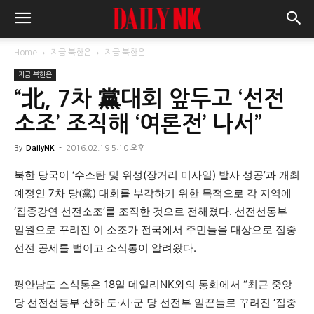
Home
지금 북한은
지금 북한은
지금 북한은
“北, 7차 黨대회 앞두고 ‘선전
소조’ 조직해 ‘여론전’ 나서”
By
DailyNK
-
2016.02.19 5:10 오후
북한 당국이 ‘수소탄 및 위성(장거리 미사일) 발사 성공’과 개최
예정인 7차 당(黨) 대회를 부각하기 위한 목적으로 각 지역에
‘집중강연 선전소조’를 조직한 것으로 전해졌다. 선전선동부
일원으로 꾸려진 이 소조가 전국에서 주민들을 대상으로 집중
선전 공세를 벌이고 소식통이 알려왔다.
평안남도 소식통은 18일 데일리NK와의 통화에서 “최근 중앙
당 선전선동부 산하 도
·
시
·
군 당 선전부 일꾼들로 꾸려진 ‘집중