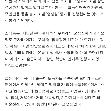
또한 각 지역에서 여러 개의 ‘선전 소조’를 구성돼서 조별 강연
경쟁까지 벌이고 있다고 한다. 한주 간 활동정형과 참가인원,
주민반응 등을 놓고 조별 ‘충성심’ 평가를 진행한다는 것이 소
식통의 전언이다.
소식통은 “지난달부터 현재까지 수차례의 군중집회와 궐기모
임도 모자라 이제는 구역 당 ‘집중강연 선전대’가 주관하는 강
연
·
학습이 매일 밤낮으로 진행되고 있다”면서 “이와 함께 신문,
방송, 텔레비전에는 온통 위성 발사 찬양과 당 대회 관련선전
이 이어지고, 출근해서도 강연, 학습이 연거푸 진행되고 있
다”고 설명했다.
그는 이어 “공장에 출근한 노동자들은 툭하면 모이라는 소리
뿐이어서 언제한번 제대로 일할 때가 없이 들볶인다”면서 “소
학교(초등학교)와 초급중학교 학생들도 학업은커녕 매일 아
침, 점심, 저녁마다 거리 가창행진, 기관기업소를 상대로 하는
예술선전대 공연에 동원돼야 한다”고 덧붙였다.