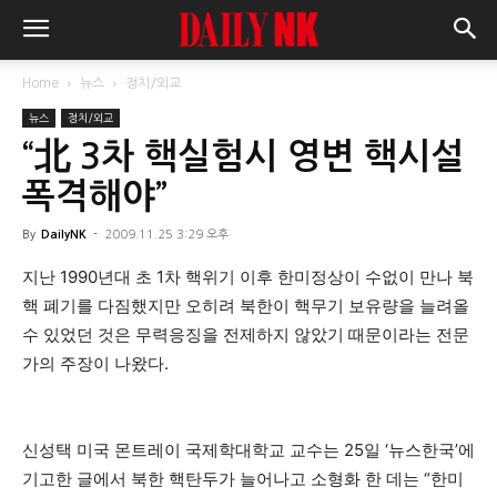
Home
뉴스
정치/외교
뉴스
정치/외교
“北 3차 핵실험시 영변 핵시설
폭격해야”
By
DailyNK
-
2009.11.25 3:29 오후
지난 1990년대 초 1차 핵위기 이후 한미정상이 수없이 만나 북
핵 폐기를 다짐했지만 오히려 북한이 핵무기 보유량을 늘려올
수 있었던 것은 무력응징을 전제하지 않았기 때문이라는 전문
가의 주장이 나왔다.
신성택 미국 몬트레이 국제학대학교 교수는 25일 ‘뉴스한국’에
기고한 글에서 북한 핵탄두가 늘어나고 소형화 한 데는 “한미