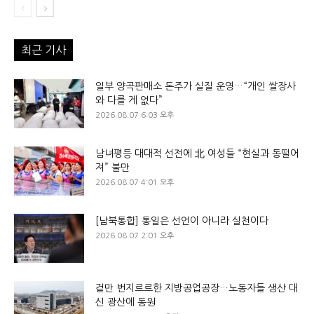
최근 기사
일부 양곡판매소 돈주가 실질 운영…“개인 쌀장사
와 다를 게 없다”
2026.08.07 6:03 오후
남녀평등 대대적 선전에 北 여성들 “현실과 동떨어
져” 불만
2026.08.07 4:01 오후
[남북통합] 통일은 선언이 아니라 실천이다
2026.08.07 2:01 오후
겉만 번지르르한 지방공업공장…노동자들 생산 대
신 광산에 동원