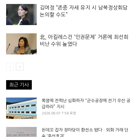
김여정 “존중 자세 유지 시 남북정상회담
논의할 수도”
北, 아킬레스건 ‘인권문제’ 거론에 최선희
비난 수위 높였다
최근 기사
폭염에 전력난 심화하자 “군수공장에 전기 우선 공
급하라” 지시
2026.08.07 7:56 오전
돈데꼬 잡자 장마당이 환전소 됐다…외화 거래 단
속 ‘풍선효과’