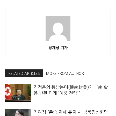
정재성 기자
RELATED ARTICLES
MORE FROM AUTHOR
김정은의 통남봉미(通南封美)?… “南 활
용 난관 타개 ‘이중 전략'”
김여정 “존중 자세 유지 시 남북정상회담