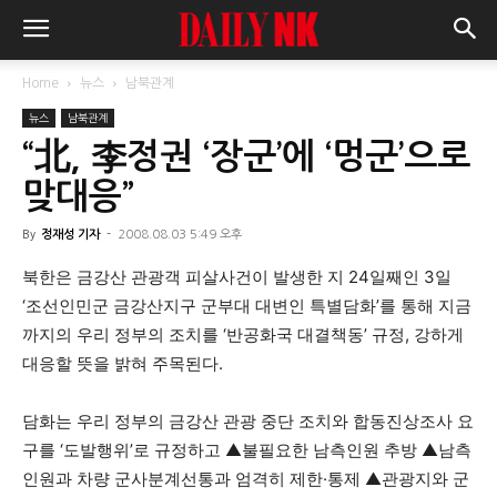
Home
뉴스
남북관계
뉴스
남북관계
“北, 李정권 ‘장군’에 ‘멍군’으로
맞대응”
By
정재성 기자
-
2008.08.03 5:49 오후
북한은 금강산 관광객 피살사건이 발생한 지 24일째인 3일
‘조선인민군 금강산지구 군부대 대변인 특별담화’를 통해 지금
까지의 우리 정부의 조치를 ‘반공화국 대결책동’ 규정, 강하게
대응할 뜻을 밝혀 주목된다.
담화는 우리 정부의 금강산 관광 중단 조치와 합동진상조사 요
구를 ‘도발행위’로 규정하고 ▲불필요한 남측인원 추방 ▲남측
인원과 차량 군사분계선통과 엄격히 제한·통제 ▲관광지와 군