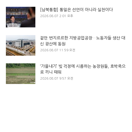
[남북통합] 통일은 선언이 아니라 실천이다
2026.08.07 2:01 오후
겉만 번지르르한 지방공업공장…노동자들 생산 대
신 광산에 동원
2026.08.07 11:59 오전
‘가을내기’ 빚 걱정에 시름하는 농장원들, 호박죽으
로 끼니 때워
2026.08.07 9:57 오전