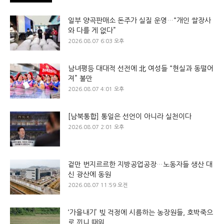
일부 양곡판매소 돈주가 실질 운영…“개인 쌀장사
와 다를 게 없다”
2026.08.07 6:03 오후
남녀평등 대대적 선전에 北 여성들 “현실과 동떨어
져” 불만
2026.08.07 4:01 오후
[남북통합] 통일은 선언이 아니라 실천이다
2026.08.07 2:01 오후
겉만 번지르르한 지방공업공장…노동자들 생산 대
신 광산에 동원
2026.08.07 11:59 오전
‘가을내기’ 빚 걱정에 시름하는 농장원들, 호박죽으
로 끼니 때워