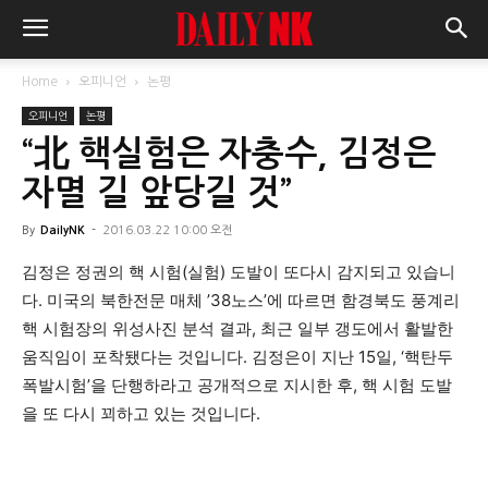
Home
오피니언
논평
오피니언
논평
“北 핵실험은 자충수, 김정은
자멸 길 앞당길 것”
By
DailyNK
-
2016.03.22 10:00 오전
김정은 정권의 핵 시험(실험) 도발이 또다시 감지되고 있습니
다. 미국의 북한전문 매체 ’38노스’에 따르면 함경북도 풍계리
핵 시험장의 위성사진 분석 결과, 최근 일부 갱도에서 활발한
움직임이 포착됐다는 것입니다. 김정은이 지난 15일, ‘핵탄두
폭발시험’을 단행하라고 공개적으로 지시한 후, 핵 시험 도발
을 또 다시 꾀하고 있는 것입니다.