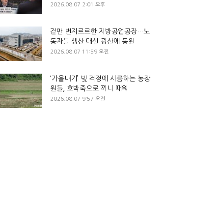
2026.08.07 2:01 오후
겉만 번지르르한 지방공업공장…노
동자들 생산 대신 광산에 동원
2026.08.07 11:59 오전
‘가을내기’ 빚 걱정에 시름하는 농장
원들, 호박죽으로 끼니 때워
2026.08.07 9:57 오전