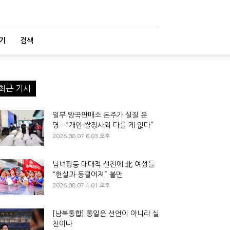
기
검색
최근 기사
일부 양곡판매소 돈주가 실질 운
영…“개인 쌀장사와 다를 게 없다”
2026.08.07 6:03 오후
남녀평등 대대적 선전에 北 여성들
“현실과 동떨어져” 불만
2026.08.07 4:01 오후
[남북통합] 통일은 선언이 아니라 실
천이다