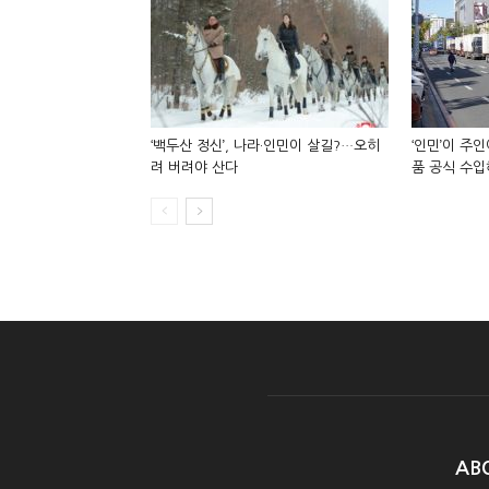
‘백두산 정신’, 나라·인민이 살길?…오히
‘인민’이 주
려 버려야 산다
품 공식 수
AB