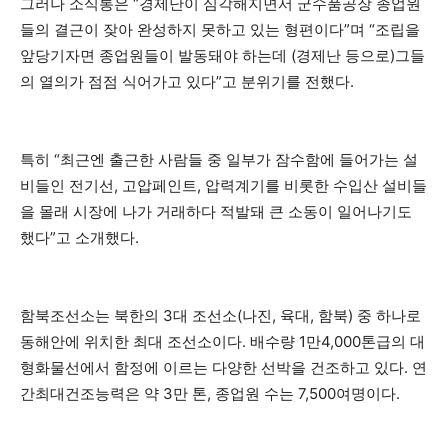
그러나 소식통은 “경제난이 심각해지면서 군수품공장 종업원
들의 결근이 잦아 완성하지 못하고 있는 형편이다”며 “조립을
앞당기자면 종업원들이 발동돼야 하는데 (경제난 등으로)그들
의 열의가 점점 식어가고 있다”고 분위기를 전했다.
특히 “최근엔 출근한 사람들 중 일부가 잠수함에 들어가는 설
비들인 전기선, 고압페인트, 압력계기를 비롯한 수입산 설비들
을 몰래 시장에 나가 거래하다 적발돼 큰 소동이 일어나기도
했다”고 소개했다.
함북조선소는 북한의 3대 조선소(나진, 육대, 함북) 중 하나로
동해안에 위치한 최대 조선소이다. 배수량 1만4,000톤급의 대
형화물선에서 함정에 이르는 다양한 선박을 건조하고 있다. 연
간최대건조능력은 약 3만 톤, 종업원 수는 7,500여명이다.