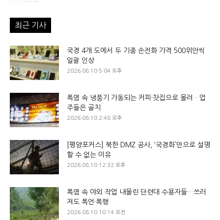
최근 기사
국경 4개 도에서 두 기종 손전화 가격 500위안씩
일괄 인상
2026.08.10 5:04 오후
폭염 속 냉풍기 가동되는 커피·찻집으로 몰려…업
주들은 골치
2026.08.10 2:48 오후
[평양포커스] 북한 DMZ 공사, ‘국경화’만으로 설명
할 수 없는 이유
2026.08.10 12:32 오후
폭염 속 야외 작업 내몰린 단련대 수용자들…쓰러
져도 폭언·폭행
2026.08.10 10:14 오전