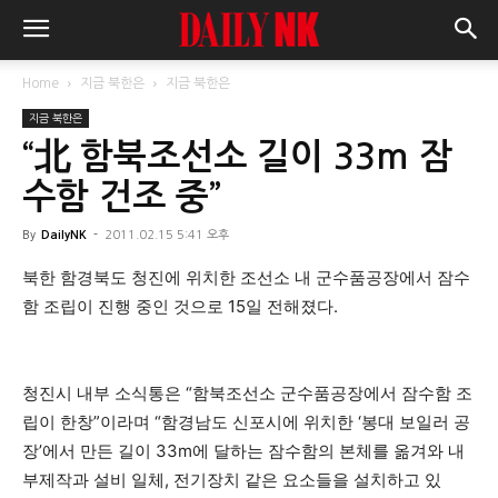
Home
지금 북한은
지금 북한은
지금 북한은
“北 함북조선소 길이 33m 잠
수함 건조 중”
By
DailyNK
-
2011.02.15 5:41 오후
북한 함경북도 청진에 위치한 조선소 내 군수품공장에서 잠수
함 조립이 진행 중인 것으로 15일 전해졌다.
청진시 내부 소식통은 “함북조선소 군수품공장에서 잠수함 조
립이 한창”이라며 “함경남도 신포시에 위치한 ‘봉대 보일러 공
장’에서 만든 길이 33m에 달하는 잠수함의 본체를 옮겨와 내
부제작과 설비 일체, 전기장치 같은 요소들을 설치하고 있