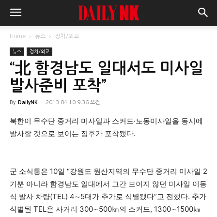
Home
뉴스
정치/외교
뉴스
정치/외교
“北 함경남도 일대서도 미사일
발사준비 포착”
By
DailyNK
-
2013.04.10 9:36 오전
북한이 무수단 중거리 미사일과 스커드·노동미사일을 동시에
발사할 것으로 보이는 징후가 포착됐다.
군 소식통은 10일 “강원도 원산지역의 무수단 중거리 미사일 2
기뿐 아니라 함경남도 일대에서 그간 보이지 않던 미사일 이동
식 발사 차량(TEL) 4∼5대가 추가로 식별됐다”고 전했다. 추가
식별된 TEL은 사거리 300∼500㎞의 스커드, 1300∼1500㎞