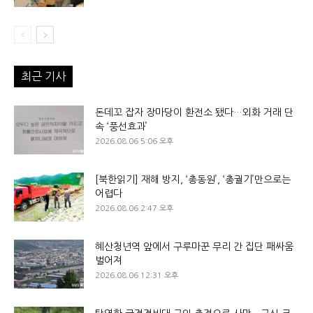
최근 기사
돈데꼬 잡자 장마당이 환전소 됐다…외화 거래 단
속 ‘풍선효과’
2026.08.06 5:06 오후
[북한읽기] 재해 방지, ‘총동원’, ‘총궐기’만으로는
어렵다
2026.08.06 2:47 오후
혜산청년역 앞에서 구루마꾼 무리 간 집단 패싸움
벌어져
2026.08.06 12:31 오후