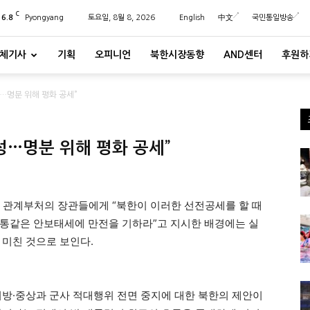
C
26.8
Pyongyang
토요일, 8월 8, 2026
English
中文
국민통일방송
체기사
기획
오피니언
북한시장동향
AND센터
후원하
성…명분 위해 평화 공세”
성…명분 위해 평화 공세”
보 관계부처의 장관들에게 “북한이 이러한 선전공세를 할 때
철통같은 안보태세에 만전을 기하라”고 지시한 배경에는 실
 미친 것으로 보인다.
비방·중상과 군사 적대행위 전면 중지에 대한 북한의 제안이