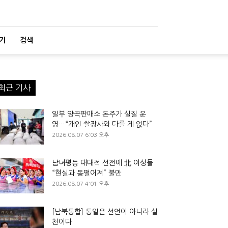
기
검색
최근 기사
일부 양곡판매소 돈주가 실질 운
영…“개인 쌀장사와 다를 게 없다”
2026.08.07 6:03 오후
남녀평등 대대적 선전에 北 여성들
“현실과 동떨어져” 불만
2026.08.07 4:01 오후
[남북통합] 통일은 선언이 아니라 실
천이다