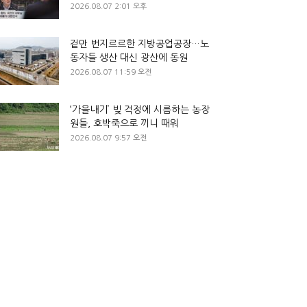
2026.08.07 2:01 오후
겉만 번지르르한 지방공업공장…노
동자들 생산 대신 광산에 동원
2026.08.07 11:59 오전
‘가을내기’ 빚 걱정에 시름하는 농장
원들, 호박죽으로 끼니 때워
2026.08.07 9:57 오전