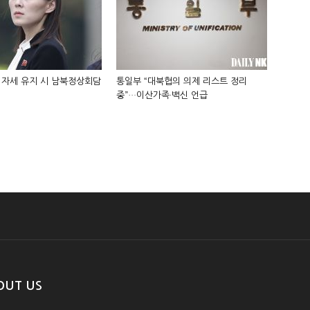
 자세 유지 시 남북정상회담
통일부 “대북협의 의제 리스트 정리
중”…이산가족·백신 언급
OUT US