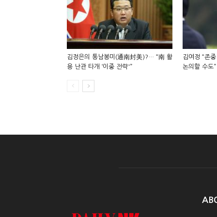
김정은의 통남봉미(通南封美)?… “南 활
김여정 “존중
용 난관 타개 ‘이중 전략'”
논의할 수도”
AB