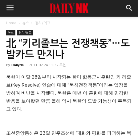
Home
뉴스
정치/외교
뉴스
정치/외교
北 “키리졸브는 전쟁책동”…도
발카드 만지나
By
DailyNK
-
2011.02.24 11:32 오전
북한이 이달 28일부터 시작되는 한미 합동군사훈련인 키 리졸
브(Key Resolve) 연습에 대해 “북침전쟁책동”이라는 입장을
밝히며 비난을 시작했다. 북한은 매년 이 훈련에 대해 민감한
반응을 보여왔던 만큼 올해 역시 북한의 도발 가능성이 주목되
고 있다.
조선중앙통신은 23일 민주조선에 ‘대화와 평화를 파괴하는 북