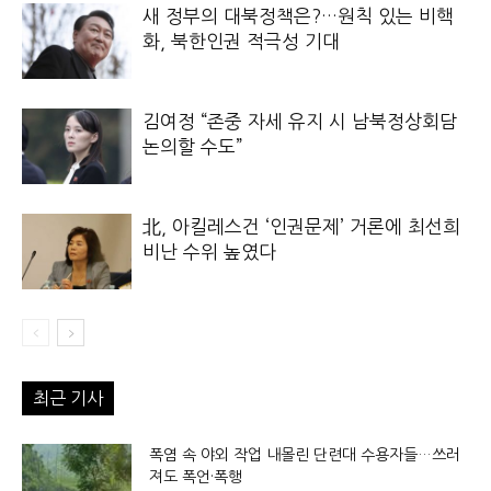
새 정부의 대북정책은?…원칙 있는 비핵
화, 북한인권 적극성 기대
김여정 “존중 자세 유지 시 남북정상회담
논의할 수도”
北, 아킬레스건 ‘인권문제’ 거론에 최선희
비난 수위 높였다
최근 기사
폭염 속 야외 작업 내몰린 단련대 수용자들…쓰러
져도 폭언·폭행