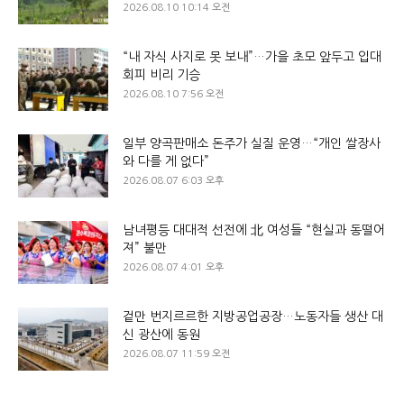
2026.08.10 10:14 오전
“내 자식 사지로 못 보내”…가을 초모 앞두고 입대
회피 비리 기승
2026.08.10 7:56 오전
일부 양곡판매소 돈주가 실질 운영…“개인 쌀장사
와 다를 게 없다”
2026.08.07 6:03 오후
남녀평등 대대적 선전에 北 여성들 “현실과 동떨어
져” 불만
2026.08.07 4:01 오후
겉만 번지르르한 지방공업공장…노동자들 생산 대
신 광산에 동원
2026.08.07 11:59 오전