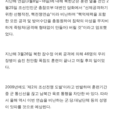
지난해 연습(3월8일~18일)에 대해 북한군은 훈련 열흘 전인 2
월25일 조선인민군 총참모부 대변인 담화에서 “선제공격하기
위한 선행작전, 핵전쟁연습”이라 비난하며 “핵억제력을 포함
한 모든 공격 및 방어수단을 총동원하여 침략의 아성을 무자비
하게 죽탕쳐(공격해 형태없이 만들어) 버릴 것”이라고 엄포했
었다.
지난해 3월26일 북한 잠수정 어뢰 공격에 의해 46명의 우리
장병이 숨진 천안함 폭침도 훈련이 끝나고 며칠 후의 일이었
다.
2009년에도 ‘제2의 조선전쟁 도발’이라고 반발하며 훈련기간
중 군 통신선을 끊고 남북간 육로 통행을 차단한 바 있다. 따라
서 올해 역시 이번 연습을 비난하는 군.당.대남단체 등의 성명
이 잇따를 것으로 예상된다.