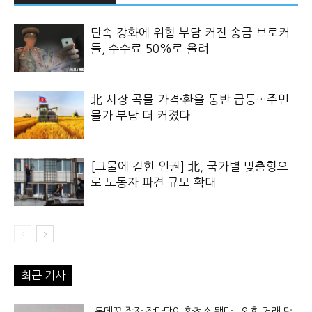
단속 강화에 위험 부담 커진 송금 브로커
들, 수수료 50%로 올려
北 시장 곡물 가격·환율 동반 급등…주민
물가 부담 더 커졌다
[그물에 갇힌 인권] 北, 국가별 맞춤형으
로 노동자 파견 규모 확대
최근 기사
돈데꼬 잡자 장마당이 환전소 됐다…외화 거래 단