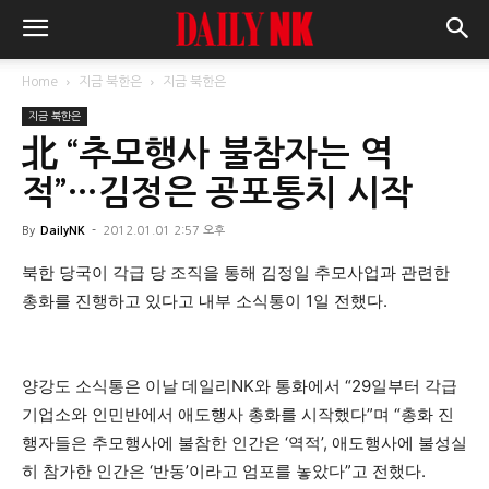
Home
지금 북한은
지금 북한은
지금 북한은
北 “추모행사 불참자는 역
적”…김정은 공포통치 시작
By
DailyNK
-
2012.01.01 2:57 오후
북한 당국이 각급 당 조직을 통해 김정일 추모사업과 관련한
총화를 진행하고 있다고 내부 소식통이 1일 전했다.
양강도 소식통은 이날 데일리NK와 통화에서 “29일부터 각급
기업소와 인민반에서 애도행사 총화를 시작했다”며 “총화 진
행자들은 추모행사에 불참한 인간은 ‘역적’, 애도행사에 불성실
히 참가한 인간은 ‘반동’이라고 엄포를 놓았다”고 전했다.