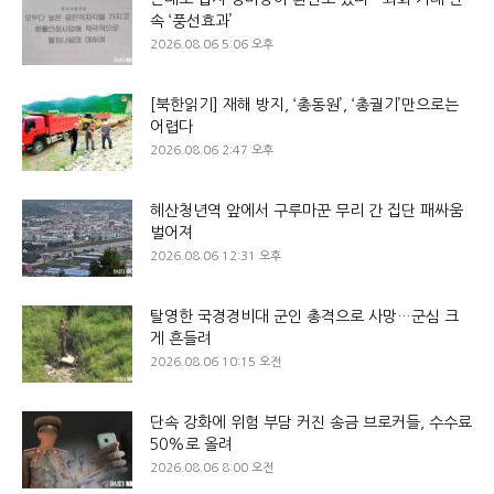
속 ‘풍선효과’
2026.08.06 5:06 오후
[북한읽기] 재해 방지, ‘총동원’, ‘총궐기’만으로는
어렵다
2026.08.06 2:47 오후
혜산청년역 앞에서 구루마꾼 무리 간 집단 패싸움
벌어져
2026.08.06 12:31 오후
탈영한 국경경비대 군인 총격으로 사망…군심 크
게 흔들려
2026.08.06 10:15 오전
단속 강화에 위험 부담 커진 송금 브로커들, 수수료
50%로 올려
2026.08.06 8:00 오전