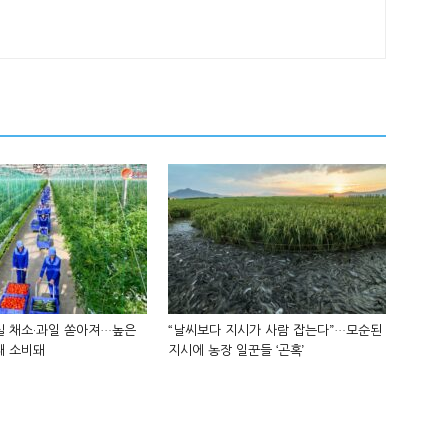
실 채소·과일 쏟아져…높은
“날씨보다 지시가 사람 잡는다”…모순된
때 소비돼
지시에 농장 일꾼들 ‘곤혹’