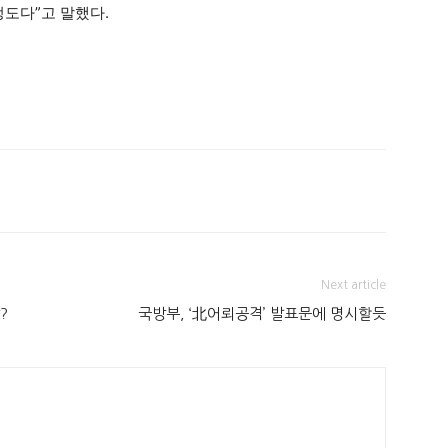
정도다”고 말했다.
Next article
?
국방부, ‘北어뢰공격’ 발표문에 명시할듯