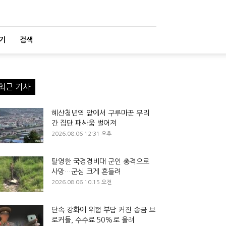
기
검색
최근 기사
혜산청년역 앞에서 구루마꾼 무리
간 집단 패싸움 벌어져
2026.08.06 12:31 오후
탈영한 국경경비대 군인 총격으로
사망…군심 크게 흔들려
2026.08.06 10:15 오전
단속 강화에 위험 부담 커진 송금 브
로커들, 수수료 50%로 올려