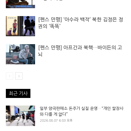
[펜스 만평] ‘아수라 백작’ 북한 김정은 정
권의 ‘똑똑’
[펜스 만평] 아프간과 북핵…바이든의 고
뇌
최근 기사
일부 양곡판매소 돈주가 실질 운영…“개인 쌀장사
와 다를 게 없다”
2026.08.07 6:03 오후