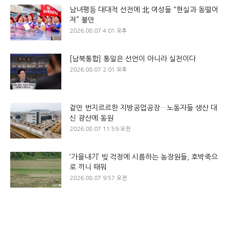
남녀평등 대대적 선전에 北 여성들 “현실과 동떨어
져” 불만
2026.08.07 4:01 오후
[남북통합] 통일은 선언이 아니라 실천이다
2026.08.07 2:01 오후
겉만 번지르르한 지방공업공장…노동자들 생산 대
신 광산에 동원
2026.08.07 11:59 오전
‘가을내기’ 빚 걱정에 시름하는 농장원들, 호박죽으
로 끼니 때워
2026.08.07 9:57 오전