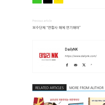
Previous article
보수단체 “연합사 해체 연기해야”
DailyNK
https://www.dailynk.com/
RELATED ARTICLES
MORE FROM AUTHOR