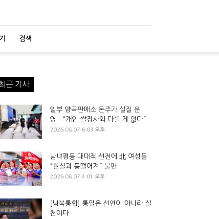
기
검색
최근 기사
일부 양곡판매소 돈주가 실질 운
영…“개인 쌀장사와 다를 게 없다”
2026.08.07 6:03 오후
남녀평등 대대적 선전에 北 여성들
“현실과 동떨어져” 불만
2026.08.07 4:01 오후
[남북통합] 통일은 선언이 아니라 실
천이다