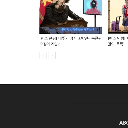
[펜스 만평] 메뚜기 장사 소탕전…북한판
[펜스 만평] 
오징어 게임?
권의 ‘똑똑’
AB