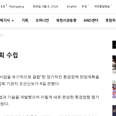
C
23.5
Pyongyang
토요일, 8월 8, 2026
English
中文
국민통일방송
체기사
기획
오피니언
북한시장동향
AND센터
후원하
수립
획 수립
사업을 유기적으로 결합”한 장기적인 환경정책 전망계획을
회 기관지 조선신보가 4일 전했다.
법과 기술을 개발했으며 이렇게 새로 완성한 환경영향 평가
된다.