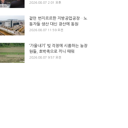
2026.08.07 2:01 오후
겉만 번지르르한 지방공업공장…노
동자들 생산 대신 광산에 동원
2026.08.07 11:59 오전
‘가을내기’ 빚 걱정에 시름하는 농장
원들, 호박죽으로 끼니 때워
2026.08.07 9:57 오전