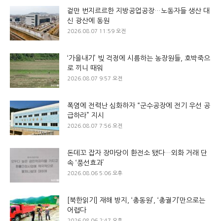
겉만 번지르르한 지방공업공장…노동자들 생산 대
신 광산에 동원
2026.08.07 11:59 오전
‘가을내기’ 빚 걱정에 시름하는 농장원들, 호박죽으
로 끼니 때워
2026.08.07 9:57 오전
폭염에 전력난 심화하자 “군수공장에 전기 우선 공
급하라” 지시
2026.08.07 7:56 오전
돈데꼬 잡자 장마당이 환전소 됐다…외화 거래 단
속 ‘풍선효과’
2026.08.06 5:06 오후
[북한읽기] 재해 방지, ‘총동원’, ‘총궐기’만으로는
어렵다
2026.08.06 2:47 오후