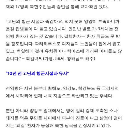
재와 17명의 북한주민들의 증언을 통해 교차확인 됐다.
“고난의 행군 시절과 똑같아요. 먹지 못해 영양이 부족하니까
온갖 잡병들이 다 돌고 있습니다. 인민반 별로 2~3세대는 전
염병 환자가 있는 것 같습니다. 결핵환자는 환자 취급도 못 받
을 정도입니다. 파라티푸스로 여자들과 노인들이 집에서 앓고
있고, 백일해에 걸려 유치원이나 탁아소에 격리된 아이들도 많
습니다.” – 최길녀씨(가명. 59세. 황해남도 해주)
“10년 전 고난의 행군시절과 유사”
전염병은 지난 봄부터 황해도, 양강도, 함경북도 등 국경지역
에서 시작되어 현재 내륙 지방으로 확산되고 있는 추세다.
뿐만 아니라 양강도 일대에서는 병에 걸려 강제 도축된 소나
돼지를 먹은 주민들 사이에서 피부에 진물이 나고 살점이 떨어
지는 ‘괴질’ 환자가 등장해 북한 당국을 긴장시키고 있다.