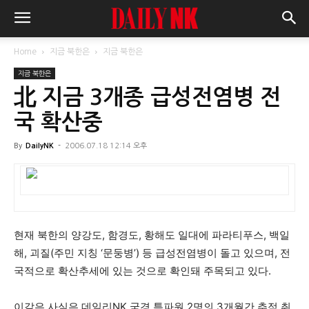
Home
지금 북한은
지금 북한은
지금 북한은
北 지금 3개종 급성전염병 전
국 확산중
By
DailyNK
-
2006.07.18 12:14 오후
현재 북한의 양강도, 함경도, 황해도 일대에 파라티푸스, 백일
해, 괴질(주민 지칭 ‘문둥병’) 등 급성전염병이 돌고 있으며, 전
국적으로 확산추세에 있는 것으로 확인돼 주목되고 있다.
이같은 사실은 데일리NK 국경 특파원 2명의 3개월간 추적 취