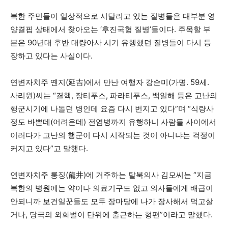
북한 주민들이 일상적으로 시달리고 있는 질병들은 대부분 영
양결핍 상태에서 찾아오는 ‘후진국형 질병’들이다. 주목할 부
분은 90년대 후반 대량아사 시기 유행했던 질병들이 다시 등
장하고 있다는 사실이다.
연변자치주 옌지(延吉)에서 만난 여행자 강순미(가명. 59세.
사리원)씨는 “결핵, 장티푸스, 파라티푸스, 백일해 등은 고난의
행군시기에 나돌던 병인데 요즘 다시 번지고 있다”며 “식량사
정도 바쁜데(어려운데) 전염병까지 유행하니 사람들 사이에서
이러다가 고난의 행군이 다시 시작되는 것이 아니냐는 걱정이
커지고 있다”고 말했다.
연변자치주 룽징(龍井)에 거주하는 탈북의사 김모씨는 “지금
북한의 병원에는 약이나 의료기구도 없고 의사들에게 배급이
안되니까 보건일꾼들도 모두 장마당에 나가 장사해서 먹고살
거나, 당국의 외화벌이 단위에 출근하는 형편”이라고 말했다.