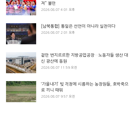
져” 불만
2026.08.07 4:01 오후
[남북통합] 통일은 선언이 아니라 실천이다
2026.08.07 2:01 오후
겉만 번지르르한 지방공업공장…노동자들 생산 대
신 광산에 동원
2026.08.07 11:59 오전
‘가을내기’ 빚 걱정에 시름하는 농장원들, 호박죽으
로 끼니 때워
2026.08.07 9:57 오전