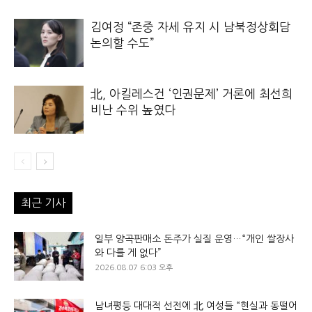
김여정 “존중 자세 유지 시 남북정상회담
논의할 수도”
北, 아킬레스건 ‘인권문제’ 거론에 최선희
비난 수위 높였다
최근 기사
일부 양곡판매소 돈주가 실질 운영…“개인 쌀장사
와 다를 게 없다”
2026.08.07 6:03 오후
남녀평등 대대적 선전에 北 여성들 “현실과 동떨어