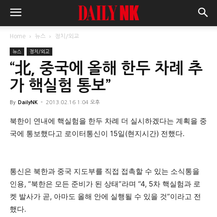
Home
뉴스
정치/외교
뉴스
정치/외교
“北, 중국에 올해 한두 차례 추
가 핵실험 통보”
By
DailyNK
-
2013.02.16 1:04 오후
북한이 연내에 핵실험을 한두 차례 더 실시하겠다는 계획을 중
국에 통보했다고 로이터통신이 15일(현지시간) 전했다.
통신은 북한과 중국 지도부를 직접 접촉할 수 있는 소식통을
인용, “북한은 모든 준비가 된 상태”라며 “4, 5차 핵실험과 로
켓 발사가 곧, 아마도 올해 안에 실행될 수 있을 것”이라고 전
했다.