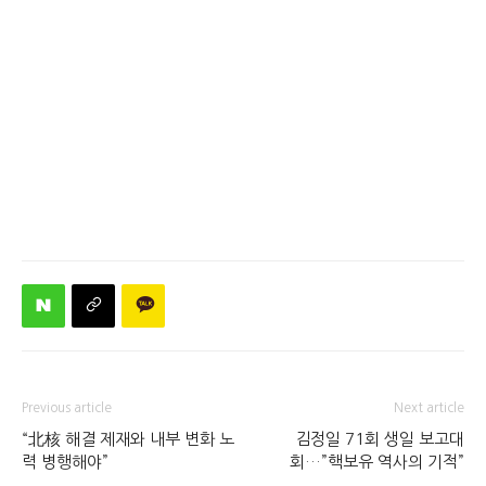
Previous article
Next article
“北核 해결 제재와 내부 변화 노
김정일 71회 생일 보고대
력 병행해야”
회…”핵보유 역사의 기적”